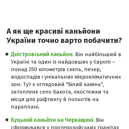
А як ще красиві каньйони
України точно варто побачити?
Дністровський каньйон.
Він найбільший в
Україні та один із найдовших у Європі –
понад 250 кілометрів скель, печер,
водоспадів і унікальних мікрокліматичних
зон. Тут є оглядовий "Білий камінь",
затоплене село Бакота, екостежки та
місця для рафтингу й польотів на
параплані.​
Буцький каньйон на Черкащині.
Він
сформувався у протерозойських гранітах