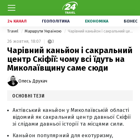
24 КАНАЛ
ГЕОПОЛІТИКА
ЕКОНОМІКА
БІЗНЕС
Travel
Маршрути Україною
Чарівний каньйон і сакральний центр Скіфії: чому всі їдуть на Миколаївщину саме сюди
26 жовтня,
18:07
3
Чарівний каньйон і сакральний
центр Скіфії: чому всі їдуть на
Миколаївщину саме сюди
Олесь Друкач
ОСНОВНІ ТЕЗИ
Актівський каньйон у Миколаївській області
відомий як сакральний центр давньої Скіфії
зі слідами давньої історії та місцями сили.
Каньйон популярний для екотуризму,