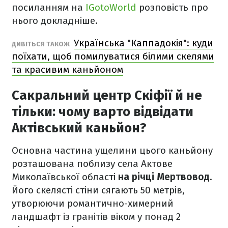
посиланням на
IGotoWorld
розповість про
нього докладніше.
Українська "Каппадокія": куди
ДИВІТЬСЯ ТАКОЖ
поїхати, щоб помилуватися білими скелями
та красивим каньйоном
Сакральний центр Скіфії й не
тільки: чому варто відвідати
Актівський каньйон?
Основна частина ущелини цього каньйону
розташована поблизу села Актове
Миколаївської області
на річці Мертвовод
.
Його скелясті стіни сягають 50 метрів,
утворюючи романтично-химерний
ландшафт із гранітів віком у понад 2