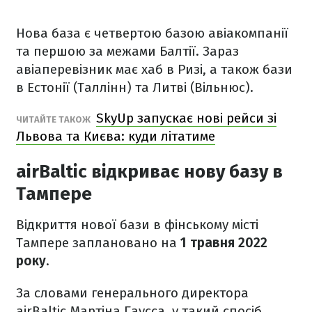
Нова база є четвертою базою авіакомпанії
та першою за межами Балтії. Зараз
авіаперевізник має хаб в Ризі, а також бази
в Естонії (Таллінн) та Литві (Вільнюс).
SkyUp запускає нові рейси зі
ЧИТАЙТЕ ТАКОЖ
Львова та Києва: куди літатиме
airBaltic відкриває нову базу в
Тампере
Відкриття нової бази в фінському місті
Тампере заплановано на
1 травня 2022
року
.
За словами генерального директора
airBaltic Мартіна Гаусса, у такий спосіб