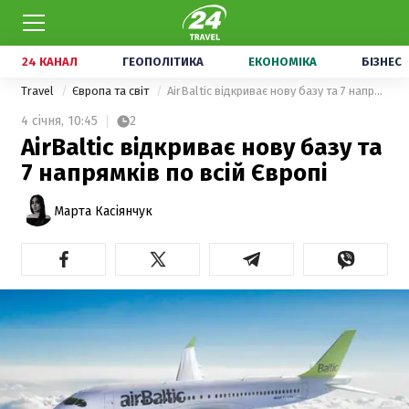
24 КАНАЛ
ГЕОПОЛІТИКА
ЕКОНОМІКА
БІЗНЕС
Travel
Європа та світ
AirBaltic відкриває нову базу та 7 напрямків по всій Європі
4 січня,
10:45
2
AirBaltic відкриває нову базу та
7 напрямків по всій Європі
Марта Касіянчук