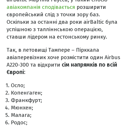
авіакомпанія сподівається
розширити
європейський слід з точки зору баз.
Оскільки за останні два роки airBaltic була
успішною з талліннською операцією,
ставши лідером на естонському ринку.
Так, в летовищі Тампере – Пірккала
авіаперевізник хоче розмістити один Airbus
A220-300 та відкрити
сім напрямків по всій
Європі:
Осло;
Копенгаген;
Франкфурт;
Мюнхен;
Малага;
Родос;