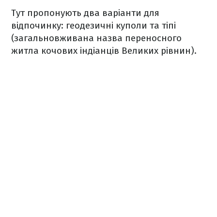
Тут пропонують два варіанти для
відпочинку: геодезичні куполи та тіпі
(загальновживана назва переносного
житла кочових індіанців Великих рівнин).