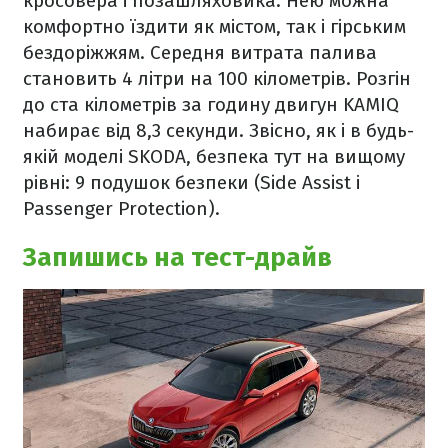
кросовера і позашляховика. Нею можна
комфортно їздити як містом, так і гірським
бездоріжжям. Середня витрата палива
становить 4 літри на 100 кілометрів. Розгін
до ста кілометрів за годину двигун KAMIQ
набирає від 8,3 секунди. Звісно, як і в будь-
якій моделі SKODA, безпека тут на вищому
рівні: 9 подушок безпеки (Side Assist і
Passenger Protection).
Запишись на тест-драйв