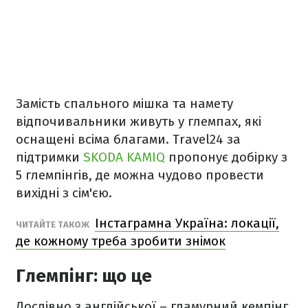
Замість спального мішка та намету
відпочивальники живуть у глемпах, які
оснащені всіма благами. Travel24 за
підтримки
SKODA KAMIQ
пропонує добірку з
5 глемпінгів, де можна чудово провести
вихідні з сім'єю.
Інстаграмна Україна: локації,
ЧИТАЙТЕ ТАКОЖ
де кожному треба зробити знімок
Глемпінг: що це
Дослівно з англійської – гламурний кемпінг,