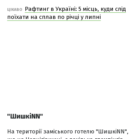
Рафтинг в Україні: 5 місць, куди слід
ЦІКАВО
поїхати на сплав по річці у липні
"ШишкiNN"
На території заміського готелю "ШишкiNN",