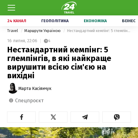
24 КАНАЛ
ГЕОПОЛІТИКА
ЕКОНОМІКА
БІЗНЕС
Travel
Маршрути Україною
Нестандартний кемпінг: 5 глемпінгів, в які найкраще вирушити всією сім'єю на вихідні
16 липня,
22:06
4
Нестандартний кемпінг: 5
глемпінгів, в які найкраще
вирушити всією сім'єю на
вихідні
Марта Касіянчук
спецпроєкт