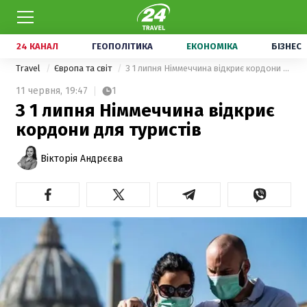
24 КАНАЛ
ГЕОПОЛІТИКА
ЕКОНОМІКА
БІЗНЕС
Travel
Європа та світ
З 1 липня Німмеччина відкриє кордони для туристів
11 червня,
19:47
1
З 1 липня Німмеччина відкриє
кордони для туристів
Вікторія Андрєєва