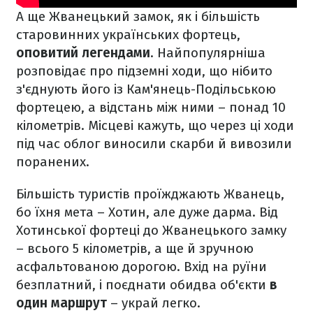
А ще Жванецький замок, як і більшість
старовинних українських фортець,
оповитий легендами
. Найпопулярніша
розповідає про підземні ходи, що нібито
з'єднують його із Кам'янець-Подільською
фортецею, а відстань між ними – понад 10
кілометрів. Місцеві кажуть, що через ці ходи
під час облог виносили скарби й вивозили
поранених.
Більшість туристів проїжджають Жванець,
бо їхня мета – Хотин, але дуже дарма. Від
Хотинської фортеці до Жванецького замку
– всього 5 кілометрів, а ще й зручною
асфальтованою дорогою. Вхід на руїни
безплатний, і поєднати обидва об'єкти
в
один маршрут
– украй легко.