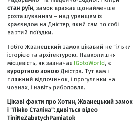
стан руїн
, замок вражає щонайменше
розташуванням – над урвищем із
краєвидом на Дністер, який сам по собі
вартий поїздки.
Тобто Жванецький замок цікавий не тільки
історією та архітектурою. Навколишня
місцевість, як зазначає
IGotoWorld
, є
курортною зоною
Дністра. Тут вам і
пляжний відпочинок, і прогулянки на
човнах, і навіть риболовля.
Цікаві факти про Хотин, Жванецький замок
і "Лінію Сталіна": дивіться відео
TiniNeZabutychPamiatok