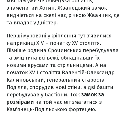
хоч там уже Чернівецька область,
знаменитий Хотин. Жванецький замок
видніється на скелі над річкою Жванчик, де
та впадає у Дністер.
Перші муровані укріплення тут з'явилися
наприкінці XIV – початку XV століття.
Пізніше родина Срочинських перебудувала
та зміцнила всі вежі, обладнавши їх
новими ярусами та стрільницями. А на
початок XVII століття Валентій-Олександр
Калиновський, генеральний староста
Поділля, спорудив нові стіни, а дві башти
перебудував у бастіони. Тож
замок за
розмірами
на той час міг змагатися з
Кам'янець-Подільською фортецею.