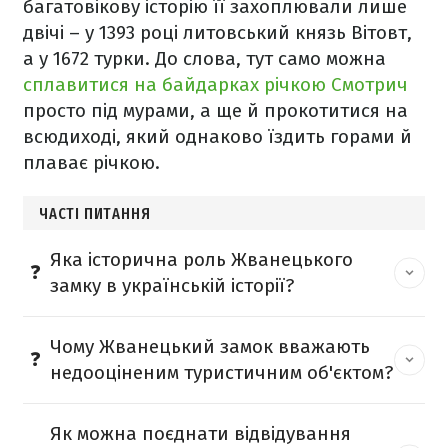
багатовікову історію її захоплювали лише
двічі – у 1393 році литовський князь Вітовт,
а у 1672 турки. До слова, тут само можна
сплавитися на байдарках річкою Смотрич
просто під мурами, а ще й прокотитися на
всюдиході, який однаково їздить горами й
плаває річкою.
ЧАСТІ ПИТАННЯ
Яка історична роль Жванецького
замку в українській історії?
Чому Жванецький замок вважають
недооціненим туристичним об'єктом?
Як можна поєднати відвідування