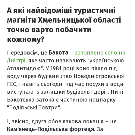
А які найвідоміші туристичні
магніти Хмельницької області
точно варто побачити
кожному?
Передовсім, це
Бакота
–
затоплене село на
Дністрі,
яке часто називають "українською
Атлантидою". У 1981 році воно пішло під
воду через будівництво Новодністровської
ГЕС, і навіть сьогодні під час посухи з води
виступають залишки будівель і доріг. Нині
Бакотська затока є частиною нацпарку
"Подільські Товтри".
І, звісно, друга обов'язкова локація – це
Кам'янець-Подільська фортеця
. За