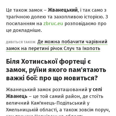
Це також замок –
Жванецький
, і так само з
трагічною долею та захопливою історією. З
посиланням на
zbruc.eu
розповідаємо про
це докладніше.
Де можна побачити чарівний
ДИВІТЬСЯ ТАКОЖ
замок на перетині річок Случ та Ікопоть
Біля Хотинської фортеці є
замок, руїни якого пам'ятають
важкі бої: про що мовиться?
Жванецький замок розташований
у селі
Жванець
– це той самий район, де стоїть
величний Кам'янець-Подільський у
Хмельницькій області, а також зовсім поруч,