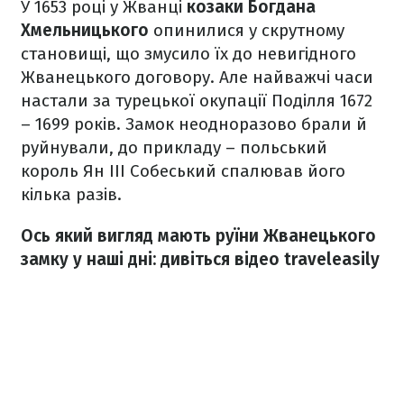
У 1653 році у Жванці
козаки Богдана
Хмельницького
опинилися у скрутному
становищі, що змусило їх до невигідного
Жванецького договору. Але найважчі часи
настали за турецької окупації Поділля 1672
– 1699 років. Замок неодноразово брали й
руйнували, до прикладу – польський
король Ян III Собеський спалював його
кілька разів.
Ось який вигляд мають руїни Жванецького
замку у наші дні: дивіться відео traveleasily