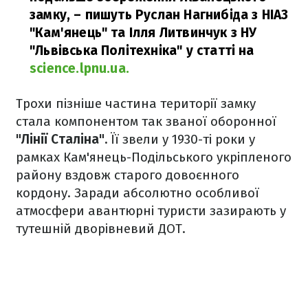
замку,
– пишуть Руслан Нагнибіда з НІАЗ
"Кам'янець" та Ілля Литвинчук з НУ
"Львівська Політехніка" у статті на
science.lpnu.ua.
Трохи пізніше частина території замку
стала компонентом так званої оборонної
"Лінії Сталіна".
Її звели у 1930-ті роки у
рамках Кам'янець-Подільського укріпленого
району вздовж старого довоєнного
кордону. Заради абсолютно особливої
атмосфери авантюрні туристи зазирають у
тутешній дворівневий ДОТ.