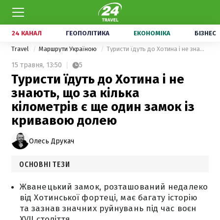
24 КАНАЛ
ГЕОПОЛІТИКА
ЕКОНОМІКА
БІЗНЕС
Travel
Маршрути Україною
Туристи їдуть до Хотина і не знають, що за кілька кілометрів є ще один замок із кривавою долею
15 травня,
13:50
5
Туристи їдуть до Хотина і не
знають, що за кілька
кілометрів є ще один замок із
кривавою долею
Олесь Друкач
ОСНОВНІ ТЕЗИ
Жванецький замок, розташований недалеко
від Хотинської фортеці, має багату історію
та зазнав значних руйнувань під час воєн
XVII століття.