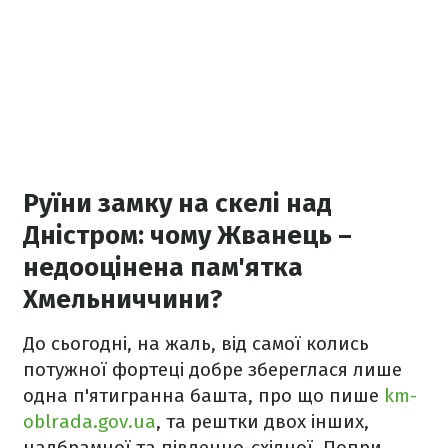
Руїни замку на скелі над
Дністром: чому Жванець –
недооцінена пам'ятка
Хмельниччини?
До сьогодні, на жаль, від самої колись
потужної фортеці добре збереглася лише
одна п'ятигранна башта, про що пише
km-
oblrada.gov.ua
, та рештки двох інших,
надбрамної та південно-східної. Попри