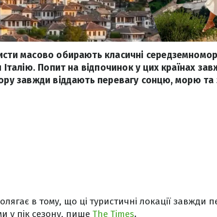
исти масово обирають класичні середземномор
и Італію. Попит на відпочинок у цих країнах зав
пору завжди віддають перевагу сонцю, морю та
лягає в тому, що ці туристичні локації завжди
и у пік сезону, пише
The Times
.