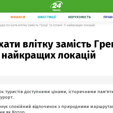
ФІНАНСИ
ІНВЕСТИЦІЇ
НЕРУХОМІСТЬ
ПРАВ
уди поїхати влітку замість Греції та Іспанії: 5 найкращих локацій
хати влітку замість Грец
 5 найкращих локацій
є туристів доступними цінами, історичними пам'ят
курорт.
онує спокійний відпочинок з природними маршрута
ми як Котор.