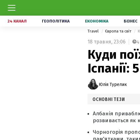
24 КАНАЛ
ГЕОПОЛІТИКА
ЕКОНОМІКА
БІЗНЕС
Travel
Європа та світ
К
18 травня,
23:06
4
Куди пої
Іспанії:
Юлія Турелик
ОСНОВНІ ТЕЗИ
Албанія приваблю
розвивається як 
Чорногорія проп
пам'ятками, таки