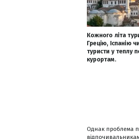
Кожного літа тур
Грецію, Іспанію ч
туристи у теплу 
курортам.
Однак проблема по
відпочивальникам