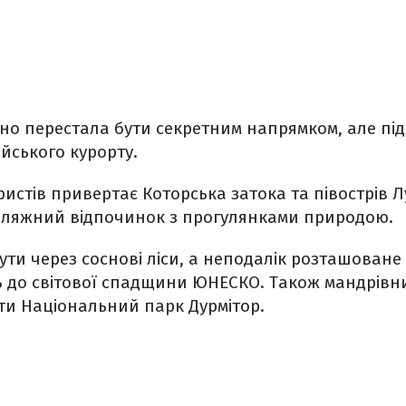
но перестала бути секретним напрямком, але пі
йського курорту.
ристів привертає Которська затока та півострів 
ляжний відпочинок з прогулянками природою.
ути через соснові ліси, а неподалік розташоване
ь до світової спадщини ЮНЕСКО. Також мандрівни
ти Національний парк Дурмітор.