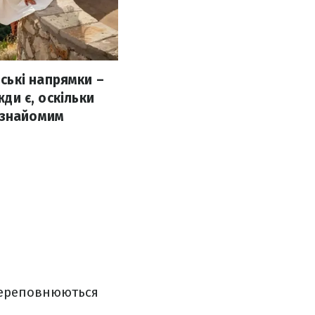
ські напрямки –
жди є, оскільки
 знайомим
 переповнюються