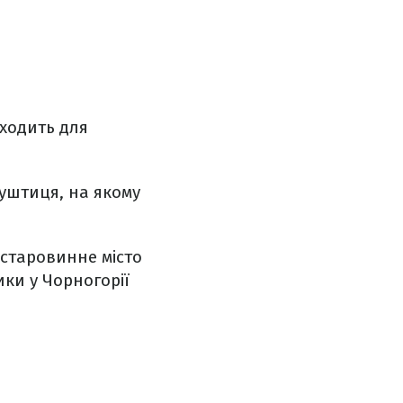
дходить для
Луштиця, на якому
 старовинне місто
ки у Чорногорії