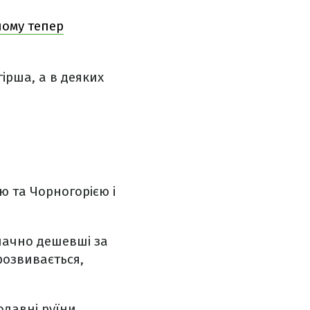
чому тепер
ірша, а в деяких
ю та Чорногорією і
значно дешевші за
розвивається,
одавні руїни