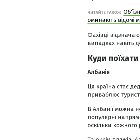
Об'їз
ЧИТАЙТЕ ТАКОЖ
оминають відомі м
Фахівці відзначаю
випадках навіть 
Куди поїхати
Албанія
Ця країна стає де
приваблює туристі
В Албанії можна н
популярні напрям
оскільки кожного р
Та окрім пляжів, А