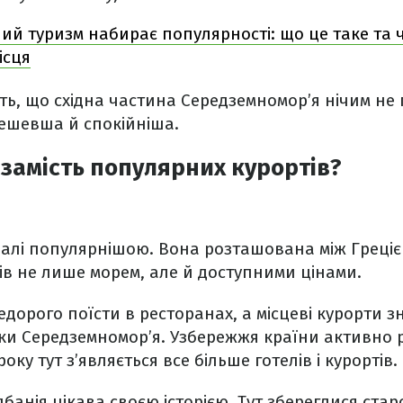
ний туризм набирає популярності: що це таке та 
ісця
ть, що східна частина Середземномор’я нічим не г
дешевша й спокійніша.
 замість популярних курортів?
далі популярнішою. Вона розташована між Греціє
в не лише морем, але й доступними цінами.
едорого поїсти в ресторанах, а місцеві курорти 
ки Середземномор’я. Узбережжя країни активно 
оку тут з’являється все більше готелів і курортів.
лбанія цікава своєю історією. Тут збереглися стар