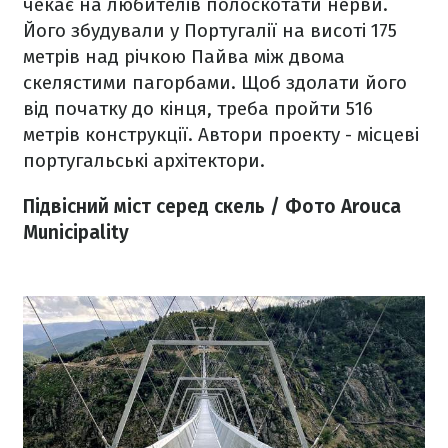
чекає на любителів полоскотати нерви.
Його збудували у Португалії на висоті 175
метрів над річкою Пайва між двома
скелястими пагорбами. Щоб здолати його
від початку до кінця, треба пройти 516
метрів конструкції. Автори проекту - місцеві
португальські архітектори.
Підвісний міст серед скель / Фото Arouca
Municipality