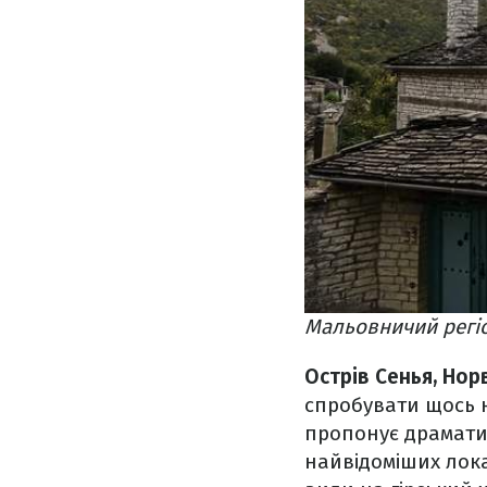
Мальовничий регіон
Острів Сенья, Норв
спробувати щось н
пропонує драматич
найвідоміших лока