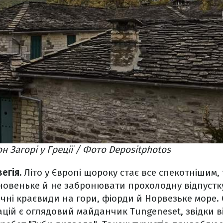
 Загорі у Греції / Фото Depositphotos
егія.
Літо у Європі щороку стає все спекотнішим, 
овеньке й не забронювати прохолодну відпустку
ні краєвиди на гори, фіорди й Норвезьке море. 
цій є оглядовий майданчик Tungeneset, звідки 