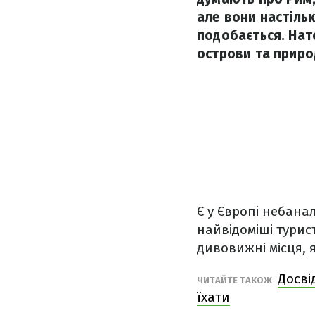
але вони настіль
подобається. Нат
острови та природ
Є у Європі небана
найвідоміші турис
дивовижні місця, 
Досві
ЧИТАЙТЕ ТАКОЖ
їхати