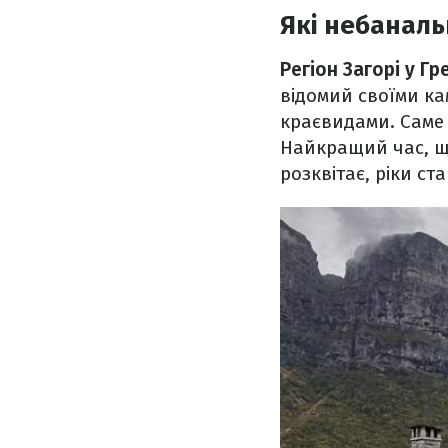
Які небаналь
Регіон Загорі у Гре
відомий своїми к
краєвидами. Саме 
Найкращий час, що
розквітає, ріки с