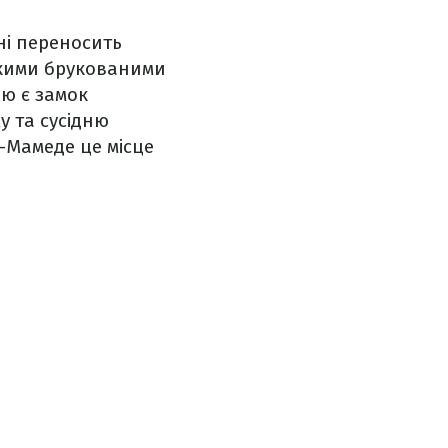
ні переносить
ькими брукованими
ю є замок
у та сусідню
-Мамеде це місце