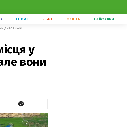
О
СПОРТ
FIGHT
ОСВІТА
ЛАЙФХАКИ
они дивовижні
місця у
 але вони