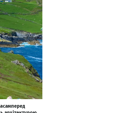
насамперед
ь архітектурою,