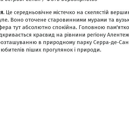
я.
Це середньовічне містечко на скелястій верши
инуле. Воно оточене старовинними мурами та вуз
фера тут абсолютно спокійна. Головною пам'ятко
ідкривається краєвид на рівнини регіону Алентеж
 розташуванню в природному парку Серра-де-Сан
юбителів піших прогулянок і природи.