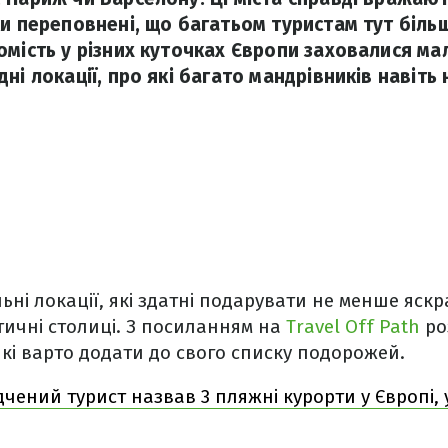
ки переповнені, що багатьом туристам тут біль
омість у різних куточках Європи заховалися мал
ні локації, про які багато мандрівників навіть 
льні локації, які здатні подарувати не менше яск
тичні столиці. З посиланням на
Travel Off Path
ро
які варто додати до свого списку подорожей.
дчений турист назвав 3 пляжні курорти у Європі, у