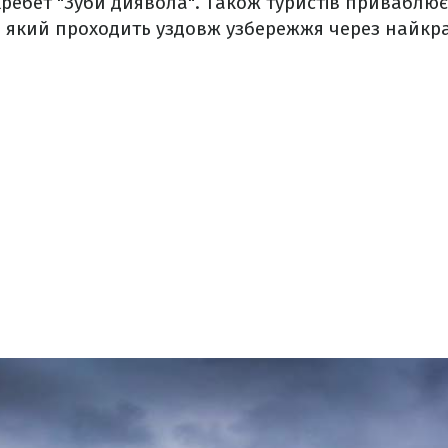
хребет "Зуби диявола". Також туристів приваблю
a, який проходить уздовж узбережжя через найкра