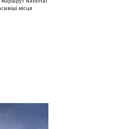
є маршрут National
сивіші місця