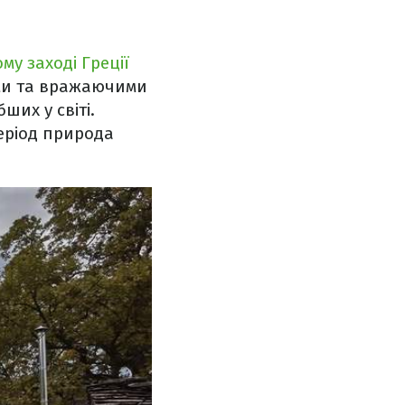
му заході Греції
ми та вражаючими
их у світі.
еріод природа