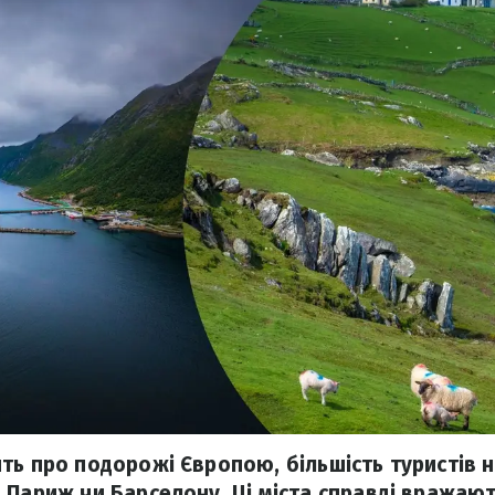
ть про подорожі Європою, більшість туристів 
 Париж чи Барселону. Ці міста справді вражают