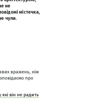
ше не
овідомі містечка,
не чули.
равих вражень, ніж
зповідаємо про
 які він не радить