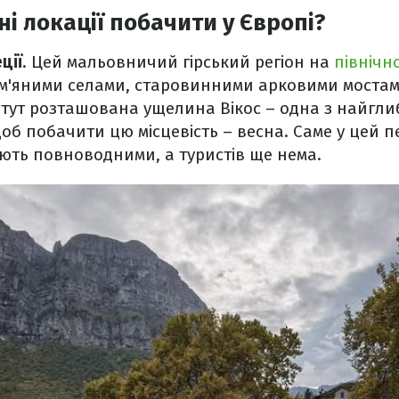
ні локації побачити у Європі?
ції
. Цей мальовничий гірський регіон на
північно
ам'яними селами, старовинними арковими моста
тут розташована ущелина Вікос – одна з найглибш
б побачити цю місцевість – весна. Саме у цей п
тають повноводними, а туристів ще нема.