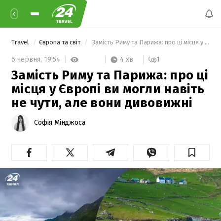
Travel
Європа та світ
 Замість Риму та Парижа: про ці місця у Європі ви могли навіть не чути, але вони дивовижні 
4 хв
6 червня,
19:54
1
Замість Риму та Парижа: про ці
місця у Європі ви могли навіть
не чути, але вони дивовижні
Софія Мінджоса