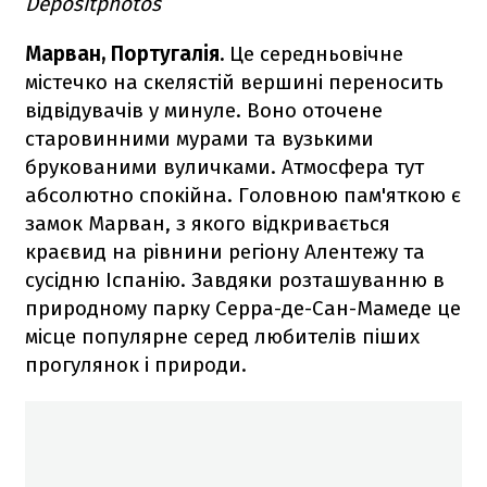
Depositphotos
Марван, Португалія.
Це середньовічне
містечко на скелястій вершині переносить
відвідувачів у минуле. Воно оточене
старовинними мурами та вузькими
брукованими вуличками. Атмосфера тут
абсолютно спокійна. Головною пам'яткою є
замок Марван, з якого відкривається
краєвид на рівнини регіону Алентежу та
сусідню Іспанію. Завдяки розташуванню в
природному парку Серра-де-Сан-Мамеде це
місце популярне серед любителів піших
прогулянок і природи.