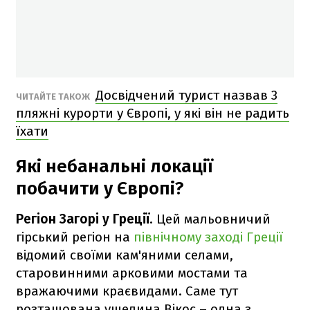
Досвідчений турист назвав 3
ЧИТАЙТЕ ТАКОЖ
пляжні курорти у Європі, у які він не радить
їхати
Які небанальні локації
побачити у Європі?
Регіон Загорі у Греції
. Цей мальовничий
гірський регіон на
північному заході Греції
відомий своїми кам'яними селами,
старовинними арковими мостами та
вражаючими краєвидами. Саме тут
розташована ущелина Вікос – одна з