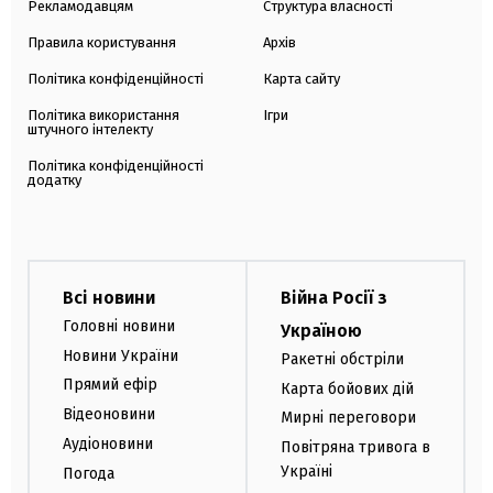
Рекламодавцям
Структура власності
Правила користування
Архів
Політика конфіденційності
Карта сайту
Політика використання
Ігри
штучного інтелекту
Політика конфіденційності
додатку
Всі новини
Війна Росії з
Головні новини
Україною
Новини України
Ракетні обстріли
Прямий ефір
Карта бойових дій
Відеоновини
Мирні переговори
Аудіоновини
Повітряна тривога в
Україні
Погода