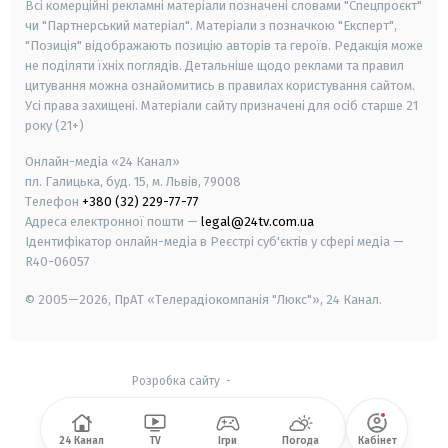
Всі комерційні рекламні матеріали позначені словами "Спецпроєкт"
чи "Партнерський матеріал". Матеріали з позначкою "Експерт",
"Позиція" відображають позицію авторів та героїв. Редакція може
не поділяти їхніх поглядів. Детальніше щодо реклами та правил
цитування можна ознайомитись в правилах користування сайтом.
Усі права захищені.
Матеріали сайту призначені для осіб старше
21
року (21+)
Онлайн-медіа «24 Канал»
пл. Галицька, буд. 15, м. Львів, 79008
Телефон
+380 (32) 229-77-77
Адреса електронної пошти —
legal@24tv.com.ua
Ідентифікатор онлайн-медіа в Реєстрі суб'єктів у сфері медіа —
R40-06057
© 2005—2026,
ПрАТ «Телерадіокомпанія "Люкс"», 24 Канал.
Розробка сайту
-
24 Канал
TV
Ігри
Погода
Кабінет