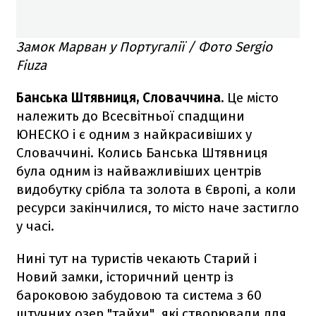
Замок Марван у Португалії / Фото Sergio
Fiuza
Банська Штявниця, Словаччина.
Це місто
належить до Всесвітньої спадщини
ЮНЕСКО і є одним з найкрасивіших у
Словаччині. Колись Банська Штявниця
була одним із найважливіших центрів
видобутку срібла та золота в Європі, а коли
ресурси закінчилися, то місто наче застигло
у часі.
Нині тут на туристів чекають Старий і
Новий замки, історичний центр із
бароковою забудовою та система з 60
штучних озер "тайхи", які створювали для