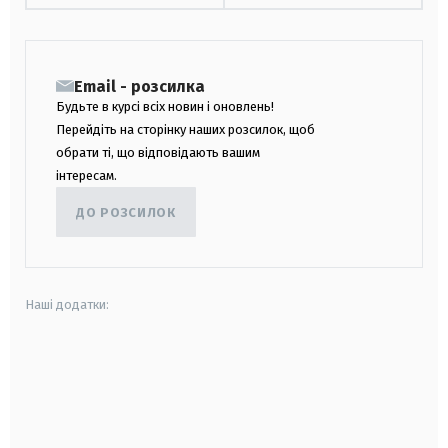
Email - розсилка
Будьте в курсі всіх новин і оновлень!
Перейдіть на сторінку наших розсилок, щоб
обрати ті, що відповідають вашим
інтересам.
ДО РОЗСИЛОК
Наші додатки:
android
apple
smart tv
samsung smart tv