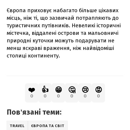
Європа приховує набагато більше цікавих
місць, ніж ті, що зазвичай потрапляють до
туристичних путівників. Невеликі історичні
містечка, віддалені острови та мальовничі
природні куточки можуть подарувати не
менш яскраві враження, ніж найвідоміші
столиці континенту.
❤️
👍
😁
🤔
😢
😡
0
0
0
0
0
0
Повʼязані теми:
TRAVEL
ЄВРОПА ТА СВІТ