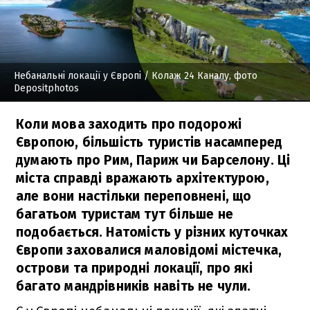
Небанальні локації у Європі
/ Колаж 24 Каналу, фото
Depositphotos
Коли мова заходить про подорожі
Європою, більшість туристів насамперед
думають про Рим, Париж чи Барселону. Ці
міста справді вражають архітектурою,
але вони настільки переповнені, що
багатьом туристам тут більше не
подобається. Натомість у різних куточках
Європи заховалися маловідомі містечка,
острови та природні локації, про які
багато мандрівників навіть не чули.