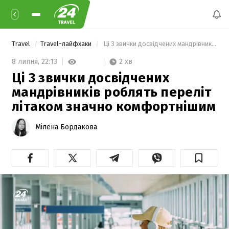
Travel
Travel-лайфхаки
 Ці 3 звички досвідчених мандрівників роблять переліт літаком значно комфортнішим 
2 хв
8 липня,
22:13
Ці 3 звички досвідчених
мандрівників роблять переліт
літаком значно комфортнішим
Мілена Бордакова