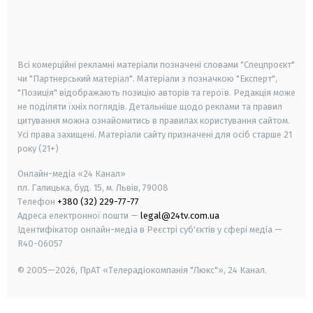
android
apple
smart tv
samsung smart tv
Всі комерційні рекламні матеріали позначені словами "Спецпроєкт"
чи "Партнерський матеріал". Матеріали з позначкою "Експерт",
"Позиція" відображають позицію авторів та героїв. Редакція може
не поділяти їхніх поглядів. Детальніше щодо реклами та правил
цитування можна ознайомитись в правилах користування сайтом.
Усі права захищені.
Матеріали сайту призначені для осіб старше
21
року (21+)
Онлайн-медіа «24 Канал»
пл. Галицька, буд. 15, м. Львів, 79008
Телефон
+380 (32) 229-77-77
Адреса електронної пошти —
legal@24tv.com.ua
Ідентифікатор онлайн-медіа в Реєстрі суб'єктів у сфері медіа —
R40-06057
© 2005—2026,
ПрАТ «Телерадіокомпанія "Люкс"», 24 Канал.