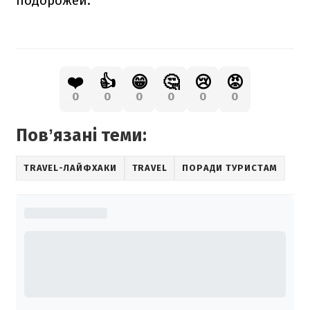
подорожей.
❤️
👍
😁
🤔
😢
😡
0
0
0
0
0
0
Повʼязані теми:
TRAVEL-ЛАЙФХАКИ
TRAVEL
ПОРАДИ ТУРИСТАМ