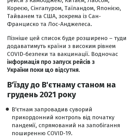
рейси з Камбоджею, Китаєм, Лаосом,
Кореєю, Сінгапуром, Таїландом, Японією,
Тайванем та США, зокрема із Сан-
Франциско та Лос-Анджелеса.
Пізніше цей список буде розширено – туди
додаватимуть країни з високим рівнем
COVID-безпеки та вакцинації. Водночас
інформація про запуск рейсів з
України поки що відсутня.
В'їзду до В'єтнаму станом на
грудень 2021 року
В'єтнам запровадив суворий
прикордонний контроль від початку
пандемії, спрямований на запобігання
поширенню COVID-19.