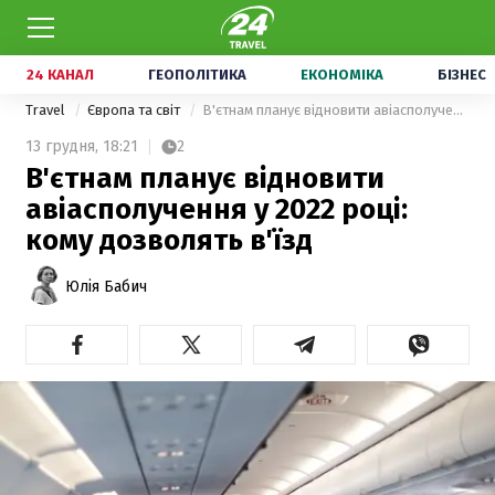
24 КАНАЛ
ГЕОПОЛІТИКА
ЕКОНОМІКА
БІЗНЕС
Travel
Європа та світ
В'єтнам планує відновити авіасполучення у 2022 році: кому дозволять в'їзд
13 грудня,
18:21
2
В'єтнам планує відновити
авіасполучення у 2022 році:
кому дозволять в'їзд
Юлія Бабич