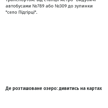
автобусами №789 або №309 до зупинки
"село Підгірці".
Де розташоване озеро: дивитись на картах