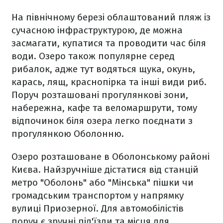
На північному березі облаштований пляж із
сучасною інфраструктурою, де можна
засмагати, купатися та проводити час біля
води. Озеро також популярне серед
рибалок, адже тут водяться щука, окунь,
карась, лящ, краснопірка та інші види риб.
Поруч розташовані прогулянкові зони,
набережна, кафе та веломаршрути, тому
відпочинок біля озера легко поєднати з
прогулянкою Оболонню.
Озеро розташоване в Оболонському районі
Києва. Найзручніше дістатися від станцій
метро "Оболонь" або "Мінська" пішки чи
громадським транспортом у напрямку
вулиці Приозерної. Для автомобілістів
поруч є зручні під'їзди та місця для