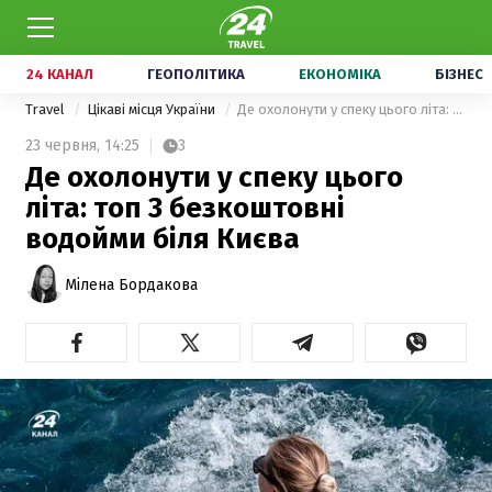
24 КАНАЛ
ГЕОПОЛІТИКА
ЕКОНОМІКА
БІЗНЕС
Travel
Цікаві місця України
Де охолонути у спеку цього літа: топ 3 безкоштовні водойми біля Києва
23 червня,
14:25
3
Де охолонути у спеку цього
літа: топ 3 безкоштовні
водойми біля Києва
Мілена Бордакова