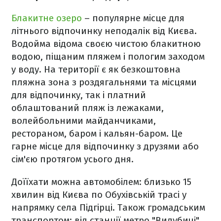
Блакитне озеро
– популярне місце для
літнього відпочинку неподалік від Києва.
Водойма відома своєю чистою блакитною
водою, піщаним пляжем і пологим заходом
у воду. На території є як безкоштовна
пляжна зона з роздягальнями та місцями
для відпочинку, так і платний
облаштований пляж із лежаками,
волейбольними майданчиками,
рестораном, баром і кальян-баром. Це
гарне місце для відпочинку з друзями або
сім'єю протягом усього дня.
Доїїхати можна автомобілем: близько 15
хвилин від Києва по Обухівській трасі у
напрямку села Підгірці. Також громадським
транспортом: від станції метро "Видубичі"