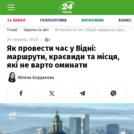
24 КАНАЛ
ГЕОПОЛІТИКА
ЕКОНОМІКА
БІЗНЕС
Travel
Європа та світ
Як провести час у Відні: маршрути, краєвиди та місця, які не варто оминати
26 червня,
18:32
2
Як провести час у Відні:
маршрути, краєвиди та місця,
які не варто оминати
Мілена Бордакова