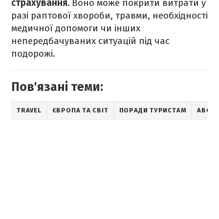
страхування.
Воно може покрити витрати у
разі раптової хвороби, травми, необхідності
медичної допомоги чи інших
непередбачуваних ситуацій під час
подорожі.
Пов'язані теми:
TRAVEL
ЄВРОПА ТА СВІТ
ПОРАДИ ТУРИСТАМ
АВСТР