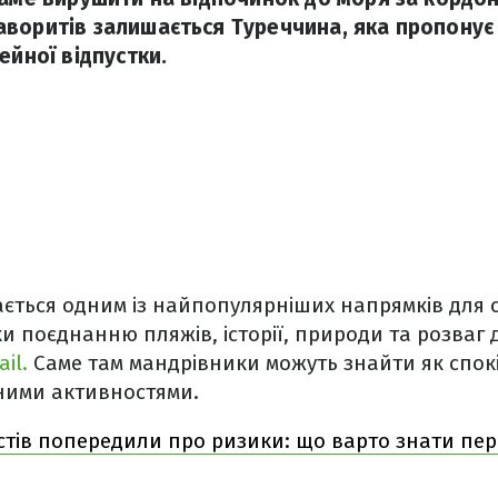
воритів залишається Туреччина, яка пропонує 
ейної відпустки.
ється одним із найпопулярніших напрямків для 
 поєднанню пляжів, історії, природи та розваг дл
il.
Саме там мандрівники можуть знайти як спокій
тними активностями.
стів попередили про ризики: що варто знати пер