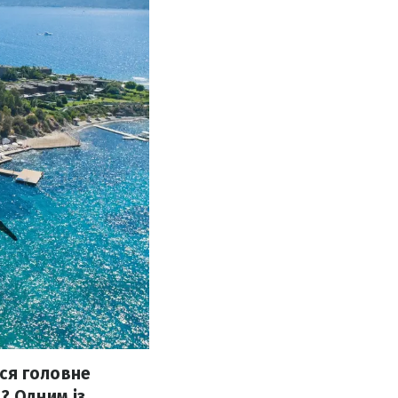
ься головне
? Одним із