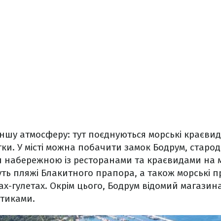
ншу атмосферу: тут поєднуються морські краєвид
тки. У місті можна побачити замок Бодрум, старод
я набережною із ресторанами та краєвидами на 
уть пляжі Блакитного прапора, а також морські 
х-гулетах. Окрім цього, Бодрум відомий магазин
утиками.