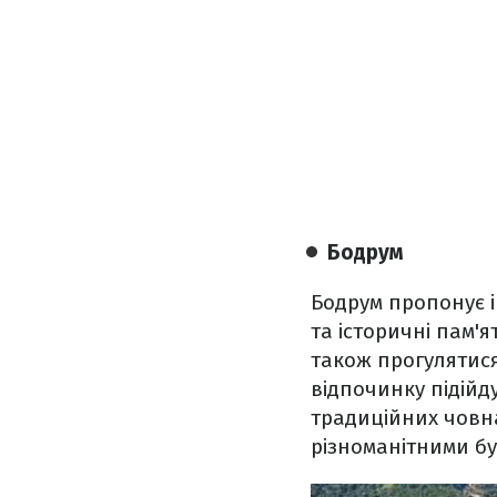
Бодрум
Бодрум пропонує і
та історичні пам'я
також прогулятис
відпочинку підійд
традиційних човна
різноманітними б