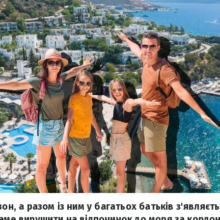
зон, а разом із ним у багатьох батьків з'являєт
саме вирушити на відпочинок до моря за кордон