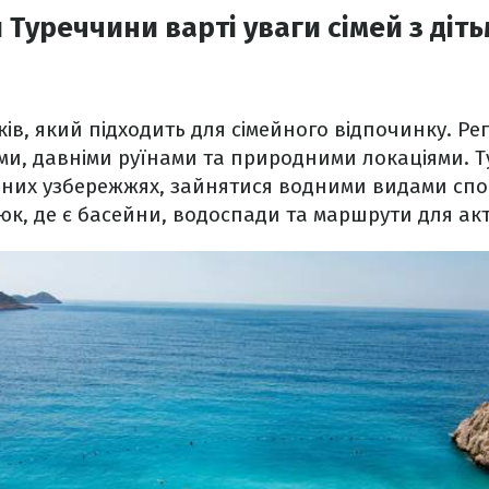
 Туреччини варті уваги сімей з діт
ків, який підходить для сімейного відпочинку. Ре
и, давніми руїнами та природними локаціями. Т
аних узбережжях, зайнятися водними видами сп
к, де є басейни, водоспади та маршрути для акт