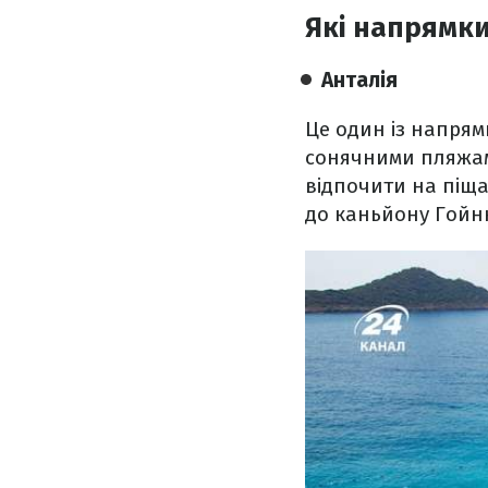
Які напрямки
Анталія
Це один із напрям
сонячними пляжам
відпочити на піщ
до каньйону Гойню