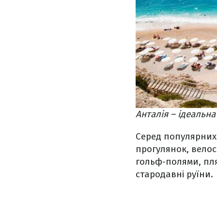
Анталія – ідеальн
Серед популярних 
прогулянок, велос
гольф-полями, пля
стародавні руїни.