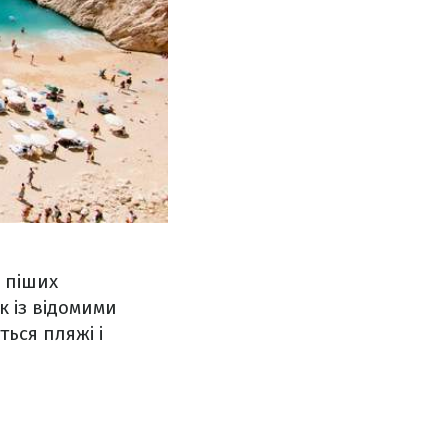
я піших
к із відомими
ься пляжі і