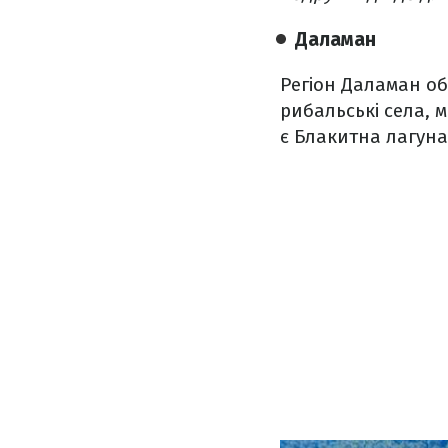
Даламан
Регіон Даламан об
рибальські села, 
є Блакитна лагуна 