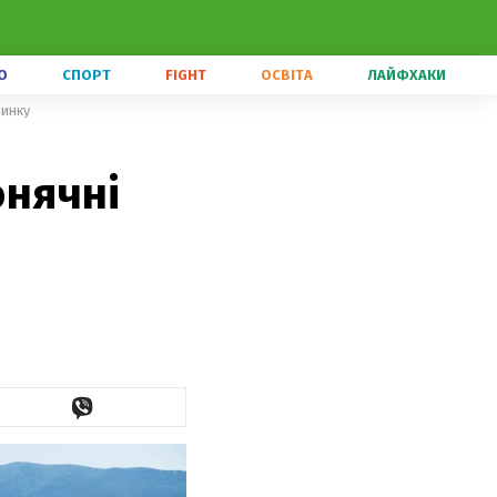
О
СПОРТ
FIGHT
ОСВІТА
ЛАЙФХАКИ
чинку
онячні