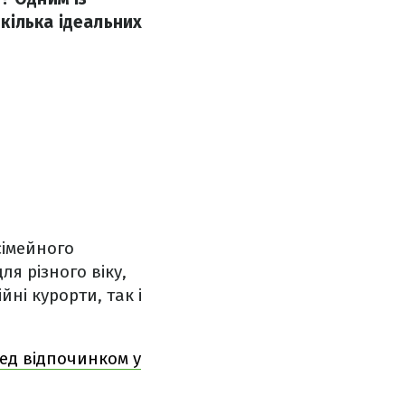
кілька ідеальних
сімейного
я різного віку,
ні курорти, так і
ед відпочинком у