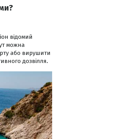
ьми?
гіон відомий
ут можна
орту або вирушити
ивного дозвілля.