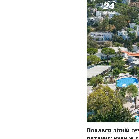
Почався літній се
питання: куди ж 