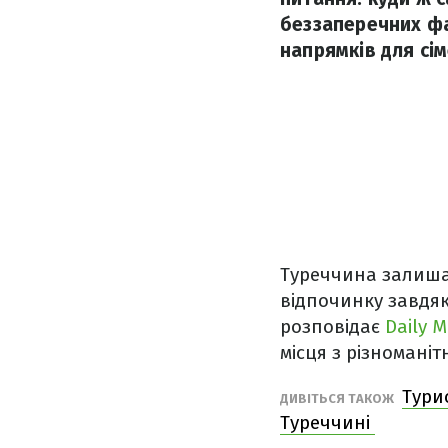
беззаперечних фа
напрямків для сім
Туреччина залиша
відпочинку завдяки
розповідає
Daily Ma
місця з різномані
Тури
ДИВІТЬСЯ ТАКОЖ
Туреччині