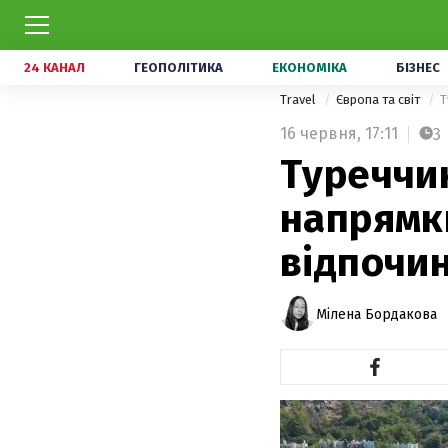
24 КАНАЛ
ГЕОПОЛІТИКА
ЕКОНОМІКА
БІЗНЕС
Travel
Європа та світ
Т
16 червня,
17:11
3
Туреччин
напрямки
відпочи
Мілена Бордакова