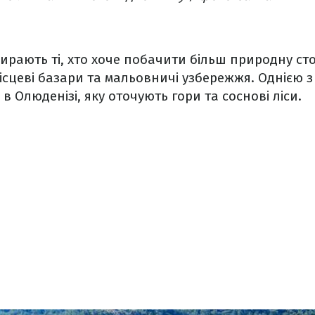
ирають ті, хто хоче побачити більш природну сто
місцеві базари та мальовничі узбережжя. Однією 
в Олюденізі, яку оточують гори та соснові ліси.