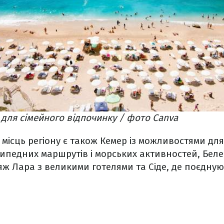
а для сімейного відпочинку / фото Canva
місць регіону є також Кемер із можливостями дл
ипедних маршрутів і морських активностей, Беле
ж Лара з великими готелями та Сіде, де поєднуют