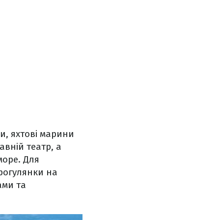
и, яхтові марини
авній театр, а
море. Для
прогулянки на
ами та