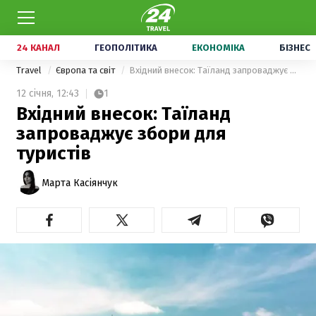
24 КАНАЛ
ГЕОПОЛІТИКА
ЕКОНОМІКА
БІЗНЕС
Travel
Європа та світ
Вхідний внесок: Таїланд запроваджує збори для туристів
12 січня,
12:43
1
Вхідний внесок: Таїланд
запроваджує збори для
туристів
Марта Касіянчук