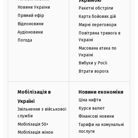
Україною
Новини України
Ракетні обстріли
Прямий ефір
Карта бойових дій
Відеоновини
Мирні переговори
Аудіоновини
Повітряна тривога в
Україні
Погода
Масована атака по
Україні
Вибухи у Росії
Втрати ворога
Мобілізація в
Новини економіки
Ціна нафти
Україні
Курси валют
Звільнення з військової
служби
Фінансові новини
Мобілізація 50+
Тарифи на комунальні
послуги
Мобілізація жінок