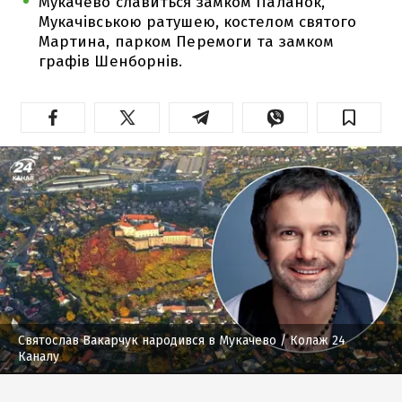
Мукачево славиться замком Паланок,
Мукачівською ратушею, костелом святого
Мартина, парком Перемоги та замком
графів Шенборнів.
Святослав Вакарчук народився в Мукачево
/ Колаж 24
Каналу