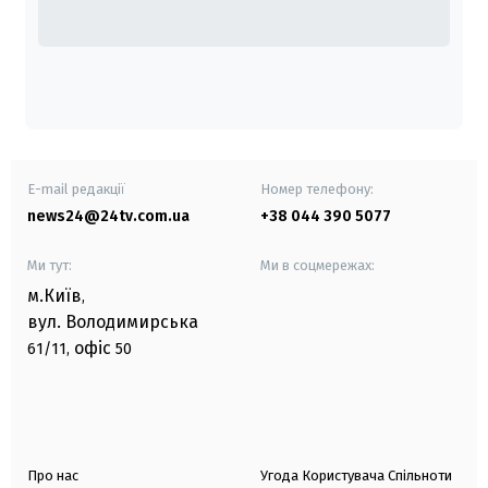
E-mail редакції
Номер телефону:
news24@24tv.com.ua
+38 044 390 5077
Ми тут:
Ми в соцмережах:
м.Київ
,
вул. Володимирська
офіс
61/11,
50
Про нас
Угода Користувача Спільноти