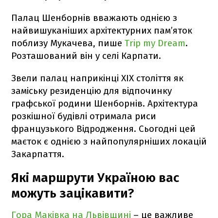
Палац Шенборнів вважають однією з
найвишуканіших архітектурних пам’яток
поблизу Мукачева, пише
Trip my Dream
.
Розташований він у селі Карпати.
Звели палац наприкінці XIX століття як
заміську резиденцію для відпочинку
графської родини Шенборнів. Архітектура
розкішної будівлі отримала риси
французького Відродження. Сьогодні цей
маєток є однією з найпопулярніших локацій
Закарпаття.
Які маршрути Україною вас
можуть зацікавити?
Гора Маківка на Львівщині
– це важливе