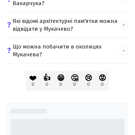
Вакарчука?
Які відомі архітектурні пам'ятки можна
❓
відвідати у Мукачево?
Що можна побачити в околицях
❓
Мукачева?
❤️
👍
😁
🤔
😢
😡
0
0
0
0
0
0