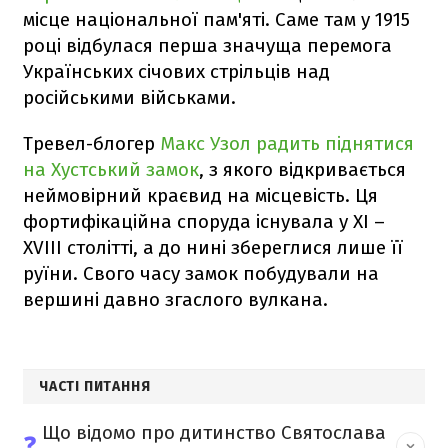
місце національної пам'яті. Саме там у 1915
році відбулася перша значуща перемога
Українських січових стрільців над
російськими військами.
Тревел-блогер
Макс Узол радить піднятися
на Хустський замок
, з якого відкривається
неймовірний краєвид на місцевість. Ця
фортифікаційна споруда існувала у XI –
XVIII столітті, а до нині збереглися лише її
руїни. Свого часу замок побудували на
вершині давно згаслого вулкана.
ЧАСТІ ПИТАННЯ
Що відомо про дитинство Святослава
❓