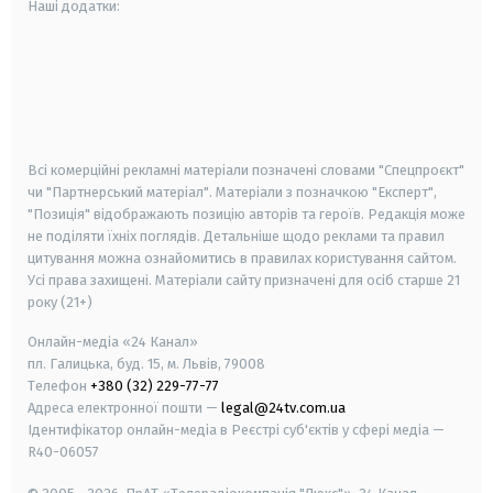
Наші додатки:
android
apple
smart tv
samsung smart tv
Всі комерційні рекламні матеріали позначені словами "Спецпроєкт"
чи "Партнерський матеріал". Матеріали з позначкою "Експерт",
"Позиція" відображають позицію авторів та героїв. Редакція може
не поділяти їхніх поглядів. Детальніше щодо реклами та правил
цитування можна ознайомитись в правилах користування сайтом.
Усі права захищені.
Матеріали сайту призначені для осіб старше
21
року (21+)
Онлайн-медіа «24 Канал»
пл. Галицька, буд. 15, м. Львів, 79008
Телефон
+380 (32) 229-77-77
Адреса електронної пошти —
legal@24tv.com.ua
Ідентифікатор онлайн-медіа в Реєстрі суб'єктів у сфері медіа —
R40-06057