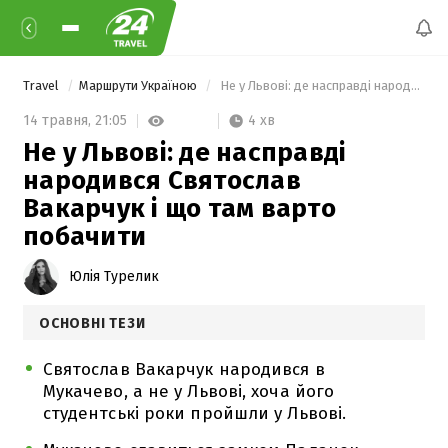
Travel
Маршрути Україною
 Не у Львові: де насправді народився Святослав Вакарчук і що там варто побачити 
4 хв
14 травня,
21:05
Не у Львові: де насправді
народився Святослав
Вакарчук і що там варто
побачити
Юлія Турелик
ОСНОВНІ ТЕЗИ
Святослав Вакарчук народився в
Мукачево, а не у Львові, хоча його
студентські роки пройшли у Львові.