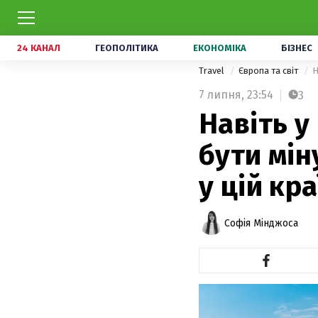
24 КАНАЛ
ГЕОПОЛІТИКА
ЕКОНОМІКА
БІЗНЕС
Travel
Європа та світ
Н
7 липня,
23:54
3
Навіть у
бути мін
у цій кра
Софія Мінджоса