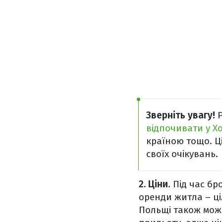
Зверніть увагу!
Р
відпочивати у Х
країною тощо. Ц
своїх очікувань.
2. Ціни
. Під час б
оренди житла – ці
Польщі також мож