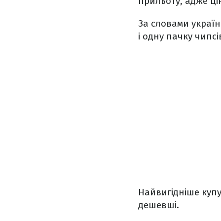
прильоту, адже цін
За словами україн
і одну пачку чипсі
Найвигідніше купу
дешевші.