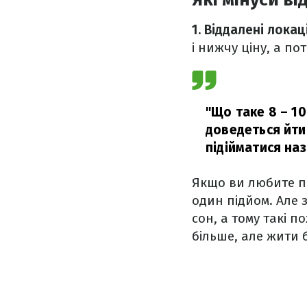
1. Віддалені локаці
і нижчу ціну, а п
"Що таке 8 – 10
доведеться йти 
підійматися наз
Якщо ви любите пр
один підйом. Але 
сон, а тому такі 
більше, але жити 