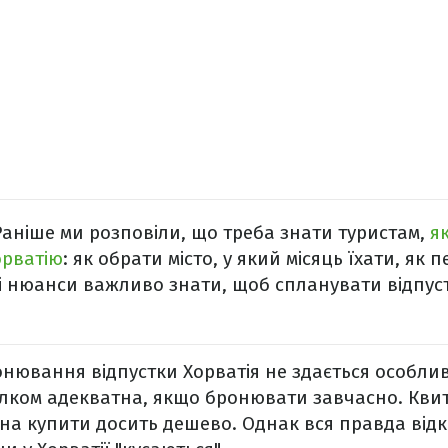
аніше ми розповіли, що треба знати туристам,
як
орватію
: як обрати місто, у який місяць їхати, як 
і нюанси важливо знати, щоб спланувати відпуст
ронювання відпустки Хорватія не здається особлив
лком адекватна, якщо бронювати завчасно. Квитк
на купити досить дешево. Однак вся правда від