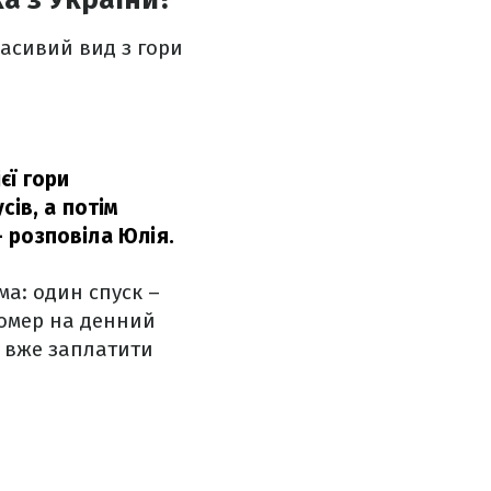
расивий вид з гори
єї гори
сів, а потім
– розповіла Юлія.
ма: один спуск –
номер на денний
е вже заплатити