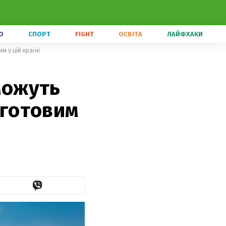
О
СПОРТ
FIGHT
ОСВІТА
ЛАЙФХАКИ
м у цій країні
 можуть
 готовим