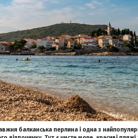
равжня балканська перлина і одна з найпопуляр
го відпочинку. Тут є чисте море, красиві пляжі