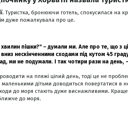
ї
. Туристка, бронюючи готель, спокусилася на к
отім дуже пожалкувала про це.
 хвилин пішки?" – думали ми. Але про те, що з ці
вниз нескінченними сходами під кутом 45 граду
ад, ми не подумали. І так чотири рази на день,
оводити на пляжі цілий день, тоді це не пробле
з маленькими дітьми доводиться повертатися в 
походи до моря стають дуже виснажливими. Кращ
ближче до моря.