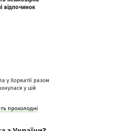
ні відпочинок
ла у Хорватії разом
вхнулася у цій
ють прохолодні
ка з України?