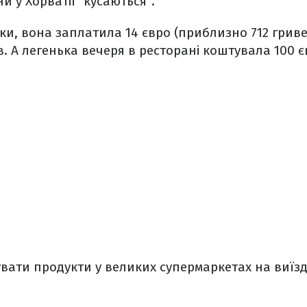
и у Хорватії "кусаються".
ки, вона заплатила 14 євро (приблизно 712 грив
в. А легенька вечеря в ресторані коштувала 100 єв
вати продукти у великих супермаркетах на виїзді 