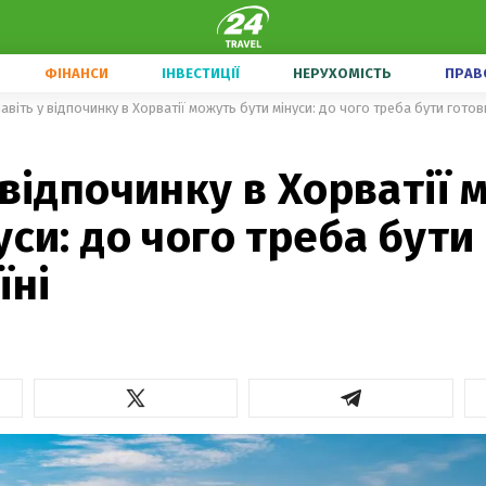
ФІНАНСИ
ІНВЕСТИЦІЇ
НЕРУХОМІСТЬ
ПРАВ
авіть у відпочинку в Хорватії можуть бути мінуси: до чого треба бути готови
 відпочинку в Хорватії
уси: до чого треба бути
їні