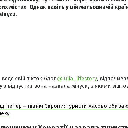
рих містах. Однак навіть у цій мальовничій краї
мінуси.
 веде свій тікток-блог
@julia_lifestory
, відпочива
ду з відпустки вона назвала мінуси, з якими зішто
нді тепер – північ Європи: туристи масово обира
пеку
дпочинку у Хорватії назвала турист