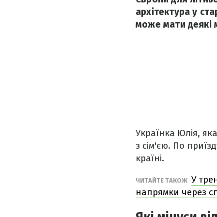
архітектура у ста
може мати деякі 
Українка Юлія, яка
з сім'єю. По приїз
країні.
У тре
ЧИТАЙТЕ ТАКОЖ
напрямки через с
Які мінуси ві