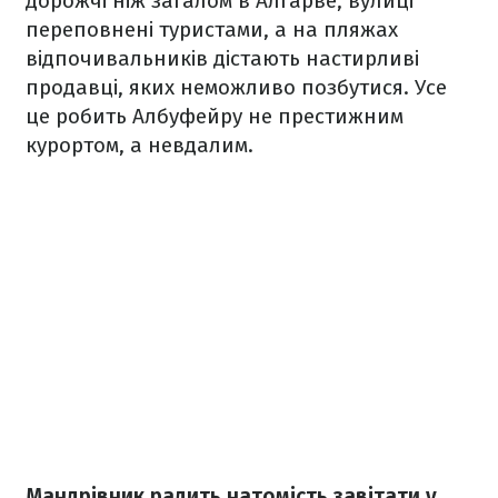
дорожчі ніж загалом в Алгарве, вулиці
переповнені туристами, а на пляжах
відпочивальників дістають настирливі
продавці, яких неможливо позбутися. Усе
це робить Албуфейру не престижним
курортом, а невдалим.
Мандрівник радить натомість завітати у