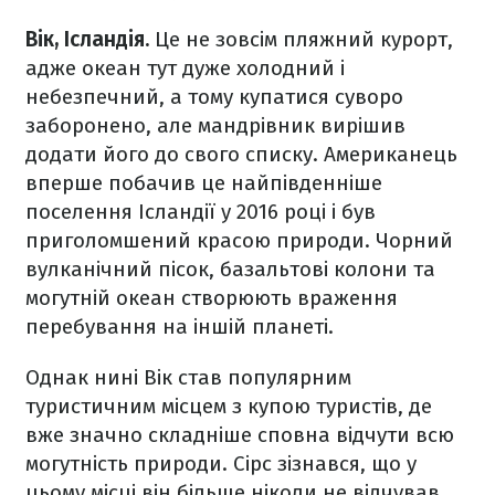
Вік, Ісландія.
Це не зовсім пляжний курорт,
адже океан тут дуже холодний і
небезпечний, а тому купатися суворо
заборонено, але мандрівник вирішив
додати його до свого списку. Американець
вперше побачив це найпівденніше
поселення Ісландії у 2016 році і був
приголомшений красою природи. Чорний
вулканічний пісок, базальтові колони та
могутній океан створюють враження
перебування на іншій планеті.
Однак нині Вік став популярним
туристичним місцем з купою туристів, де
вже значно складніше сповна відчути всю
могутність природи. Сірс зізнався, що у
цьому місці він більше ніколи не відчував