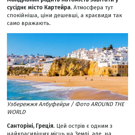
сусіднє місто Картейра
. Атмосфера тут
спокійніша, ціни дешевші, а краєвиди так
само вражають.
Узбережжя Албуфейри / Фото AROUND THE
WORLD
Санторіні, Греція
. Цей острів є одним з
найкрасивіших місць на Землі, але, на