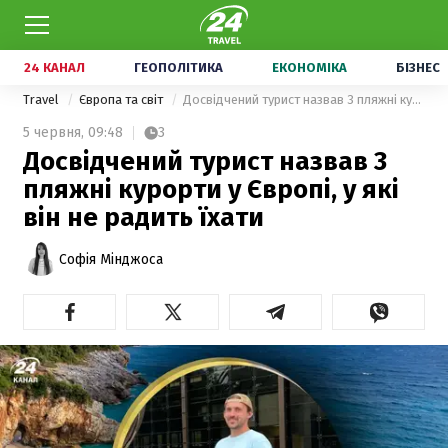
24 КАНАЛ
ГЕОПОЛІТИКА
ЕКОНОМІКА
БІЗНЕС
Travel
Європа та світ
Досвідчений турист назвав 3 пляжні курорти у Європі, у які він не радить їхати
5 червня,
09:48
3
Досвідчений турист назвав 3
пляжні курорти у Європі, у які
він не радить їхати
Софія Мінджоса