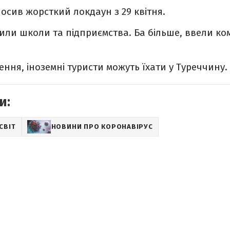
осив жорсткий локдаун з 29 квітня.
рили школи та підприємства. Ба більше, ввели к
ння, іноземні туристи можуть їхати у Туреччину.
и:
СВІТ
НОВИНИ ПРО КОРОНАВІРУС