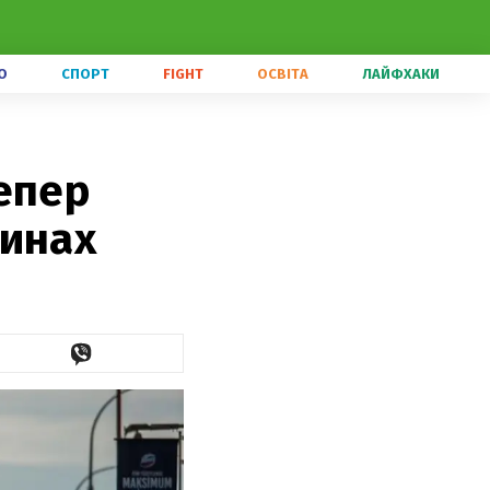
О
СПОРТ
FIGHT
ОСВІТА
ЛАЙФХАКИ
епер
зинах