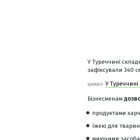
У Туреччині склад
зафіксували 340 с
У Туреччині
ЦІКАВО
Бізнесменам
дозв
продуктами хар
їжею для тварин
миючими засоба