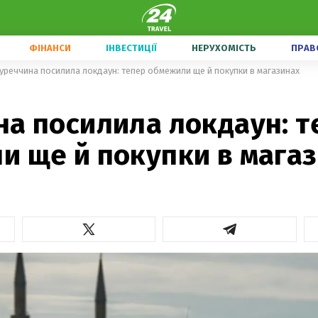
ФІНАНСИ
ІНВЕСТИЦІЇ
НЕРУХОМІСТЬ
ПРАВ
уреччина посилила локдаун: тепер обмежили ще й покупки в магазинах
на посилила локдаун: т
и ще й покупки в мага