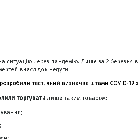
на ситуацію через пандемію. Лише за 2 березня в 
мертей внаслідок недуги.
 розробили тест, який визначає штами COVID-19 з
олили торгувати
лише таким товаром:
чування;
;
ми;