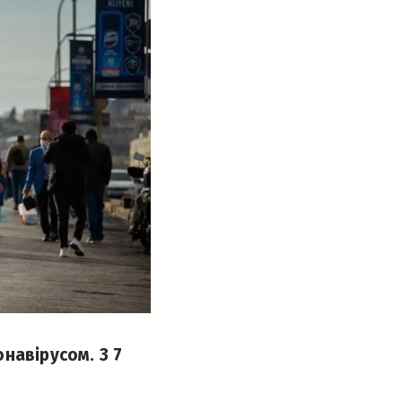
навірусом. З 7