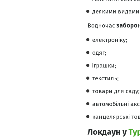
деякими видами 
Водночас
заборон
електроніку;
одяг;
іграшки;
текстиль;
товари для саду;
автомобільні акс
канцелярські то
Локдаун у
Ту