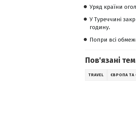
Уряд країни огол
У Туреччині зак
годину.
Попри всі обмеже
Пов'язані тем
TRAVEL
ЄВРОПА ТА 