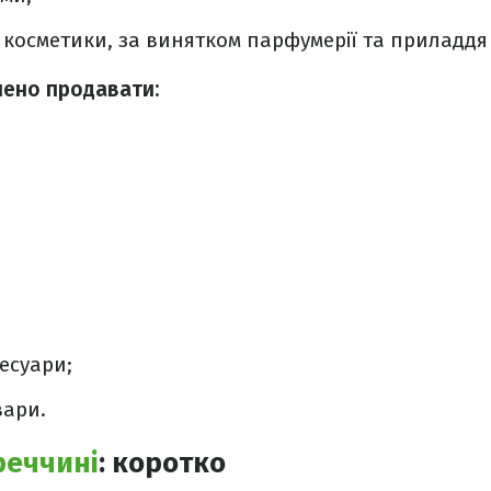
косметики, за винятком парфумерії та приладдя 
ено продавати:
есуари;
вари.
реччині
: коротко