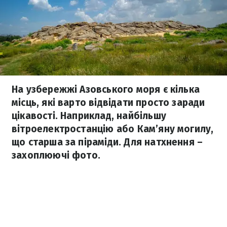
На узбережжі Азовського моря є кілька
місць, які варто відвідати просто заради
цікавості. Наприклад, найбільшу
вітроелектростанцію або Кам’яну могилу,
що старша за піраміди. Для натхнення –
захоплюючі фото.