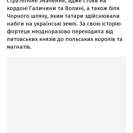
стратегічне значення, адже стояв на
кордоні Галичини та Волині, а також біля
Чорного шляху, яким татари здійснювали
набіги на українські землі. За свою історію
фортеця неодноразово переходила від
литовських князів до польських королів та
магнатів.