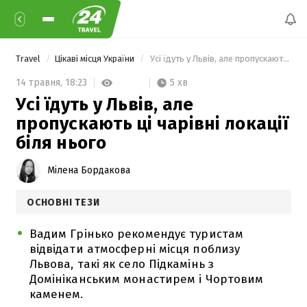
Travel
Цікаві місця України
 Усі їдуть у Львів, але пропускають ці чарівні локації біля нього 
5 хв
14 травня,
18:23
Усі їдуть у Львів, але
пропускають ці чарівні локації
біля нього
Мілена Бордакова
ОСНОВНІ ТЕЗИ
Вадим Грінько рекомендує туристам
відвідати атмосферні місця поблизу
Львова, такі як село Підкамінь з
Домініканським монастирем і Чортовим
каменем.