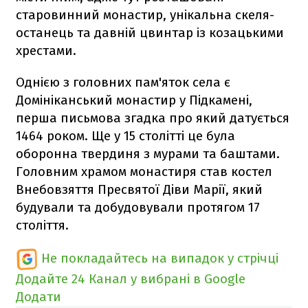
старовинний монастир, унікальна скеля-
останець та давній цвинтар із козацькими
хрестами.
Однією з головних пам'яток села є
Домініканський монастир у Підкамені,
перша письмова згадка про який датується
1464 роком. Ще у 15 столітті це була
оборонна твердиня з мурами та баштами.
Головним храмом монастиря став костел
Внебовзяття Пресвятої Діви Марії, який
будували та добудовували протягом 17
століття.
Не покладайтесь на випадок у стрічці
Додайте 24 Канал у вибрані в Google
Додати