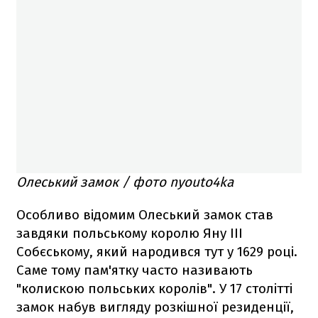
Олеський замок / фото nyouto4ka
Особливо відомим Олеський замок став
завдяки польському королю Яну III
Собєському, який народився тут у 1629 році.
Саме тому пам'ятку часто називають
"колискою польських королів". У 17 столітті
замок набув вигляду розкішної резиденції,