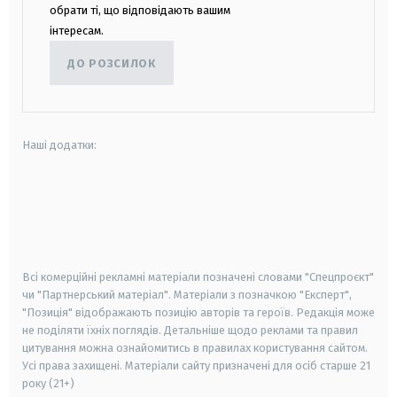
обрати ті, що відповідають вашим
інтересам.
ДО РОЗСИЛОК
Наші додатки:
android
apple
smart tv
samsung smart tv
Всі комерційні рекламні матеріали позначені словами "Спецпроєкт"
чи "Партнерський матеріал". Матеріали з позначкою "Експерт",
"Позиція" відображають позицію авторів та героїв. Редакція може
не поділяти їхніх поглядів. Детальніше щодо реклами та правил
цитування можна ознайомитись в правилах користування сайтом.
Усі права захищені.
Матеріали сайту призначені для осіб старше
21
року (21+)