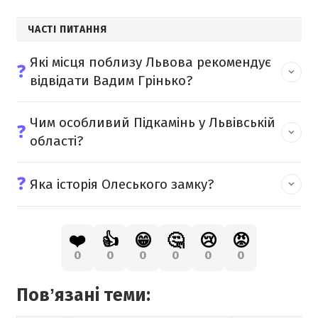
ЧАСТІ ПИТАННЯ
Які місця поблизу Львова рекомендує
❓
відвідати Вадим Грінько?
Чим особливий Підкамінь у Львівській
❓
області?
❓
Яка історія Олеського замку?
❤️
👍
😁
🤔
😢
😡
0
0
0
0
0
0
Повʼязані теми: