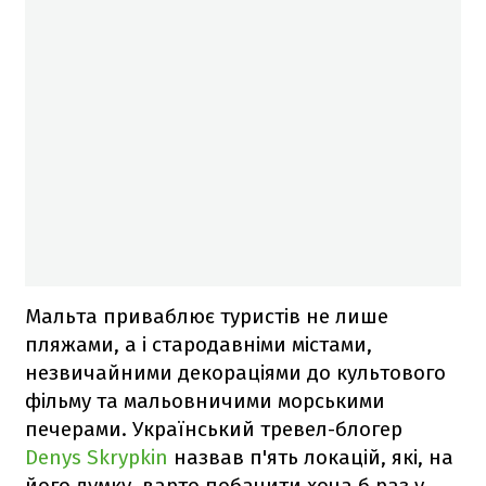
Мальта приваблює туристів не лише
пляжами, а і стародавніми містами,
незвичайними декораціями до культового
фільму та мальовничими морськими
печерами. Український тревел-блогер
Denys Skrypkin
назвав п'ять локацій, які, на
його думку, варто побачити хоча б раз у