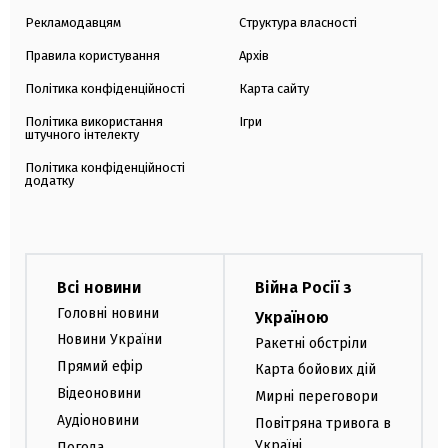
Рекламодавцям
Структура власності
Правила користування
Архів
Політика конфіденційності
Карта сайту
Політика використання
Ігри
штучного інтелекту
Політика конфіденційності
додатку
Всі новини
Війна Росії з
Головні новини
Україною
Новини України
Ракетні обстріли
Прямий ефір
Карта бойових дій
Відеоновини
Мирні переговори
Аудіоновини
Повітряна тривога в
Україні
Погода