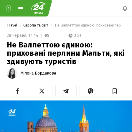
Travel
Європа та світ
 Не Валлеттою єдиною: приховані перлини Мальти, які здивують туристів 
3 хв
28 червня,
14:44
Не Валлеттою єдиною:
приховані перлини Мальти, які
здивують туристів
Мілена Бордакова