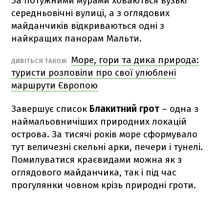
За потужними мурами ховаються вузькі
середньовічні вулиці, а з оглядових
майданчиків відкриваються одні з
найкращих панорам Мальти.
Море, гори та дика природа:
ДИВІТЬСЯ ТАКОЖ
туристи розповіли про свої улюблені
маршрути Європою
Завершує список
Блакитний грот
– одна з
наймальовничіших природних локацій
острова. За тисячі років море сформувало
тут величезні скельні арки, печери і тунелі.
Помилуватися краєвидами можна як з
оглядового майданчика, так і під час
прогулянки човном крізь природні гроти.