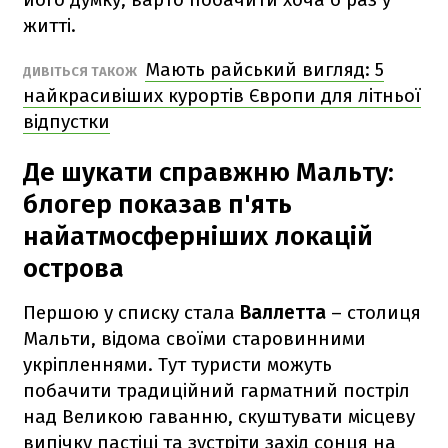
житті.
Мають райський вигляд: 5
ДИВІТЬСЯ ТАКОЖ
найкрасивіших курортів Європи для літньої
відпустки
Де шукати справжню Мальту:
блогер показав п'ять
найатмосферніших локацій
острова
Першою у списку стала
Валлетта
– столиця
Мальти, відома своїми старовинними
укріпленнями. Тут туристи можуть
побачити традиційний гарматний постріл
над Великою гаванню, скуштувати місцеву
випічку пастіці та зустріти захід сонця на