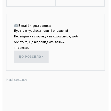
Email - розсилка
Будьте в курсі всіх новин і оновлень!
Перейдіть на сторінку наших розсилок, щоб
обрати ті, що відповідають вашим
інтересам.
ДО РОЗСИЛОК
Наші додатки:
android
apple
smart tv
samsung smart tv