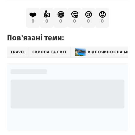
❤️
👍
😁
🤔
😢
😡
0
0
0
0
0
0
Повʼязані теми:
TRAVEL
ЄВРОПА ТА СВІТ
ВІДПОЧИНОК НА МОРІ