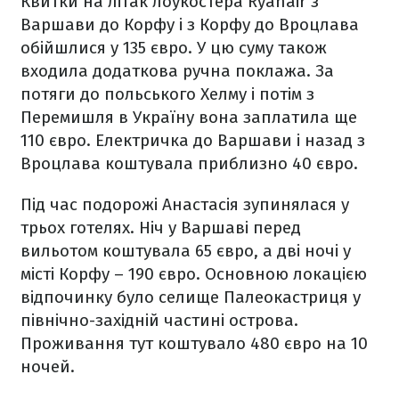
Квитки на літак лоукостера Ryanair з
Варшави до Корфу і з Корфу до Вроцлава
обійшлися у 135 євро. У цю суму також
входила додаткова ручна поклажа. За
потяги до польського Хелму і потім з
Перемишля в Україну вона заплатила ще
110 євро. Електричка до Варшави і назад з
Вроцлава коштувала приблизно 40 євро.
Під час подорожі Анастасія зупинялася у
трьох готелях. Ніч у Варшаві перед
вильотом коштувала 65 євро, а дві ночі у
місті Корфу – 190 євро. Основною локацією
відпочинку було селище Палеокастриця у
північно-західній частині острова.
Проживання тут коштувало 480 євро на 10
ночей.