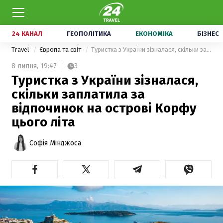
24 КАНАЛ
ГЕОПОЛІТИКА
ЕКОНОМІКА
БІЗНЕС
Travel
Європа та світ
Туристка з України зізналася, скільки заплатила за відпочинок на острові Корфу цього літа
8 липня,
19:47
3
Туристка з України зізналася,
скільки заплатила за
відпочинок на острові Корфу
цього літа
Софія Мінджоса