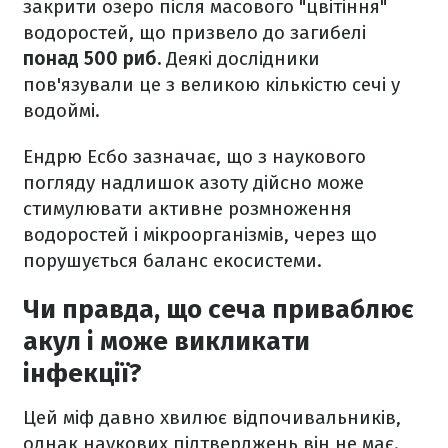
закрити озеро після масового "цвітіння"
водоростей, що призвело до загибелі
понад 500 риб.
Деякі дослідники
пов'язували це з великою кількістю сечі у
водоймі.
Ендрю Есбо зазначає, що з наукового
погляду надлишок азоту дійсно може
стимулювати активне розмноження
водоростей і мікроорганізмів, через що
порушується баланс екосистеми.
Чи правда, що сеча приваблює
акул і може викликати
інфекції?
Цей міф давно хвилює відпочивальників,
однак наукових підтверджень він не має.