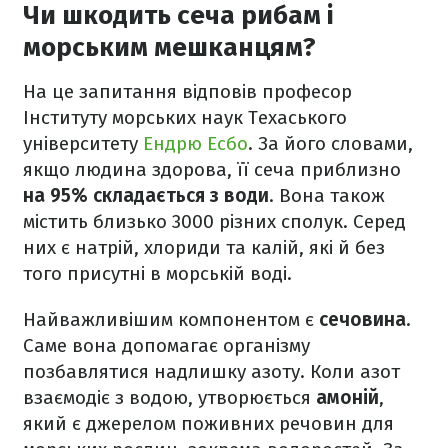
Чи шкодить сеча рибам і
морським мешканцям?
На це запитання відповів професор
Інституту морських наук Техаського
університету
Ендрю Есбо
. За його словами,
якщо людина здорова, її сеча приблизно
на 95% складається з води
. Вона також
містить близько 3000 різних сполук. Серед
них є натрій, хлориди та калій, які й без
того присутні в морській воді.
Найважливішим компонентом є
сечовина
.
Саме вона допомагає організму
позбавлятися надлишку азоту. Коли азот
взаємодіє з водою, утворюється
амоній
,
який є джерелом поживних речовин для