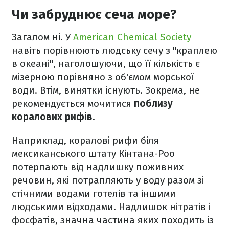
Чи забруднює сеча море?
Загалом ні. У
American Chemical Society
навіть порівнюють людську сечу з "краплею
в океані", наголошуючи, що її кількість є
мізерною порівняно з об'ємом морської
води. Втім, винятки існують. Зокрема, не
рекомендується мочитися
поблизу
коралових рифів.
Наприклад, коралові рифи біля
мексиканського штату Кінтана-Роо
потерпають від надлишку поживних
речовин, які потрапляють у воду разом зі
стічними водами готелів та іншими
людськими відходами. Надлишок нітратів і
фосфатів, значна частина яких походить із