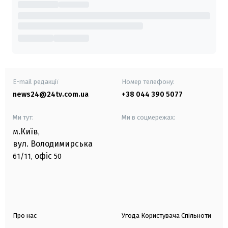
E-mail редакції
Номер телефону:
news24@24tv.com.ua
+38 044 390 5077
Ми тут:
Ми в соцмережах:
м.Київ
,
вул. Володимирська
офіс
61/11,
50
Про нас
Угода Користувача Спільноти