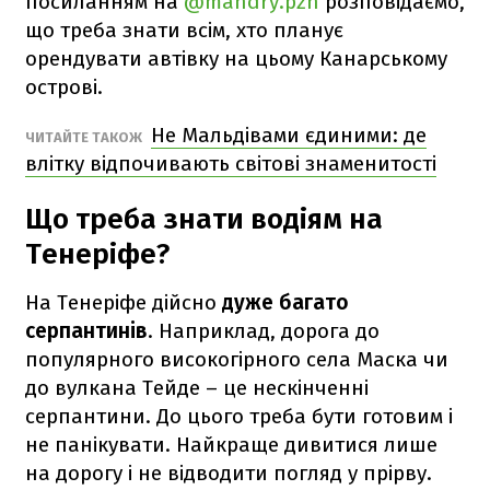
посиланням на
@mandry.pzn
розповідаємо,
що треба знати всім, хто планує
орендувати автівку на цьому Канарському
острові.
Не Мальдівами єдиними: де
ЧИТАЙТЕ ТАКОЖ
влітку відпочивають світові знаменитості
Що треба знати водіям на
Тенеріфе?
На Тенеріфе дійсно
дуже багато
серпантинів
. Наприклад, дорога до
популярного високогірного села Маска чи
до вулкана Тейде – це нескінченні
серпантини. До цього треба бути готовим і
не панікувати. Найкраще дивитися лише
на дорогу і не відводити погляд у прірву.