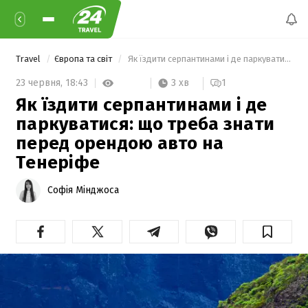
Travel
Європа та світ
 Як їздити серпантинами і де паркуватися: що треба знати перед орендою авто на Тенеріфе 
3 хв
23 червня,
18:43
1
Як їздити серпантинами і де
паркуватися: що треба знати
перед орендою авто на
Тенеріфе
Софія Мінджоса