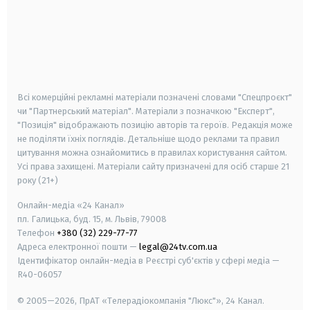
android
apple
smart tv
samsung smart tv
Всі комерційні рекламні матеріали позначені словами "Спецпроєкт"
чи "Партнерський матеріал". Матеріали з позначкою "Експерт",
"Позиція" відображають позицію авторів та героїв. Редакція може
не поділяти їхніх поглядів. Детальніше щодо реклами та правил
цитування можна ознайомитись в правилах користування сайтом.
Усі права захищені.
Матеріали сайту призначені для осіб старше
21
року (21+)
Онлайн-медіа «24 Канал»
пл. Галицька, буд. 15, м. Львів, 79008
Телефон
+380 (32) 229-77-77
Адреса електронної пошти —
legal@24tv.com.ua
Ідентифікатор онлайн-медіа в Реєстрі суб'єктів у сфері медіа —
R40-06057
© 2005—2026,
ПрАТ «Телерадіокомпанія "Люкс"», 24 Канал.