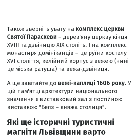
Також зверніть увагу на
комплекс церкви
Святої Параскеви
– дерев'яну церкву кінця
XVIII та дзвіницю XIX століть. І на комплекс
монастиря домініканців – це руїни костелу
XVI століття, келійний корпус з вежею (нині
це міська ратуша) та вежа-дзвіниця.
А ще завітайте до
вежі-каплиці 1606 року
. У
цій пам'ятці архітектури національного
значення є виставковий зал з постійною
виставкою "Белз – княжа столиця".​
Які ще історичні туристичні
магніти Львівщини варто