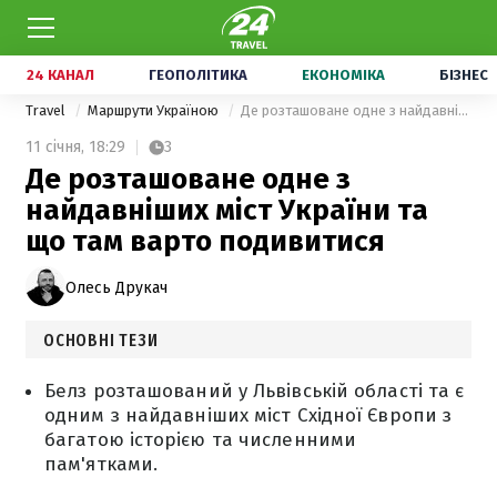
24 КАНАЛ
ГЕОПОЛІТИКА
ЕКОНОМІКА
БІЗНЕС
Travel
Маршрути Україною
Де розташоване одне з найдавніших міст України та що там варто подивитися
11 січня,
18:29
3
Де розташоване одне з
найдавніших міст України та
що там варто подивитися
Олесь Друкач
ОСНОВНІ ТЕЗИ
Белз розташований у Львівській області та є
одним з найдавніших міст Східної Європи з
багатою історією та численними
пам'ятками.