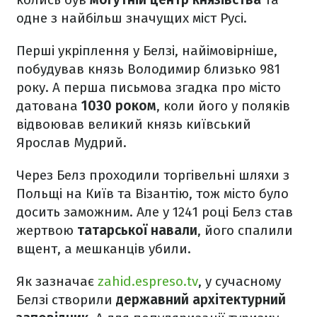
одне з найбільш значущих міст Русі.
Перші укріплення у Белзі, найімовірніше,
побудував князь Володимир близько 981
року. А перша письмова згадка про місто
датована
1030 роком
, коли його у поляків
відвоював великий князь київський
Ярослав Мудрий.
Через Белз проходили торгівельні шляхи з
Польщі на Київ та Візантію, тож місто було
досить заможним. Але у 1241 році Белз став
жертвою
татарської навали
, його спалили
вщент, а мешканців убили.​
Як зазначає
zahid.espreso.tv
, у сучасному
Белзі створили
державний архітектурний