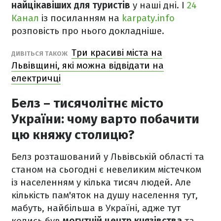
найцікавіших для туристів
у наші дні. І
24
Канал
із посиланням на
karpaty.info
розповість про нього докладніше.
Три красиві міста на
ДИВІТЬСЯ ТАКОЖ
Львівщині, які можна відвідати на
електричці
Белз – тисячолітнє місто
України: чому варто побачити
цю княжу столицю?
Белз розташований у Львівській області та
станом на сьогодні є невеликим містечком
із населенням у кілька тисяч людей. Але
кількість пам'яток на душу населення тут,
мабуть, найбільша в Україні, адже тут
колись був
могутній центр князівства
та