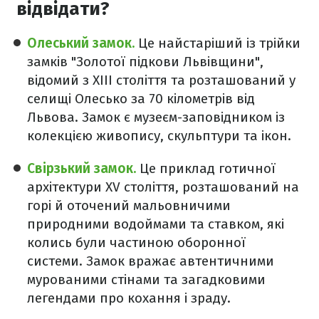
відвідати?
Олеський замок.
Це найстаріший із трійки
замків "Золотої підкови Львівщини",
відомий з XIII століття та розташований у
селищі Олесько за 70 кілометрів від
Львова. Замок є музеєм-заповідником із
колекцією живопису, скульптури та ікон.
Свірзький замок.
Це приклад готичної
архітектури XV століття, розташований на
горі й оточений мальовничими
природними водоймами та ставком, які
колись були частиною оборонної
системи. Замок вражає автентичними
мурованими стінами та загадковими
легендами про кохання і зраду.