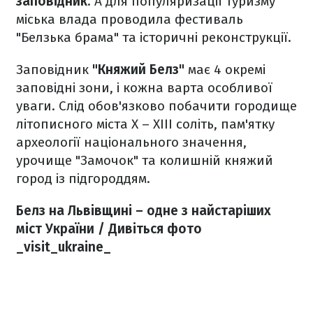
заповідник
. А для популяризації туризму
міська влада проводила фестиваль
"Белзька брама" та історичні реконструкції.
Заповідник
"Княжий Белз"
має 4 окремі
заповідні зони, і кожна варта особливої
уваги. Слід обов'язково побачити городище
літописного міста X – XIII соліть, пам'ятку
археології національного значення,
урочище "Замочок" та колишній княжий
город із підгороддям.​
Белз на Львівщині – одне з найстаріших
міст України / Дивіться фото
_visit_ukraine_