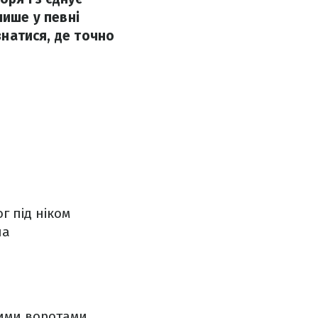
лише у певні
знатися, де точно
г під ніком
на
ними воротами