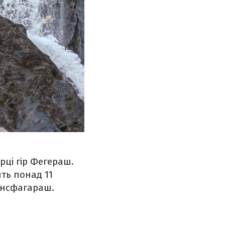
ці гір Фегераш.
ть понад 11
рансфагараш.