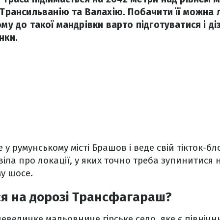
 Трансильванію та Валахію. Побачити її можна 
ому до такої мандрівки варто підготуватися і ді
нки.
 у румунському місті Брашов і веде свій тікток-бло
віла про локації, у яких точно треба зупинитися 
у шосе.
я на дорозі Трансфагараш?
невеличке мальовниче гірське село, яке є північ