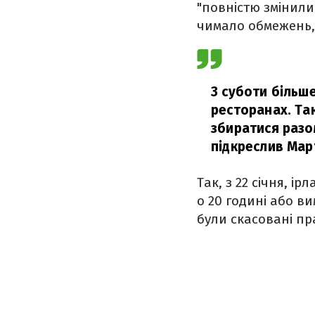
"повністю змінили
чимало обмежень, 
З суботи більше
ресторанах. Та
збиратися разом
підкреслив Март
Так, з 22 січня, і
о 20 годині або в
були скасовані пр