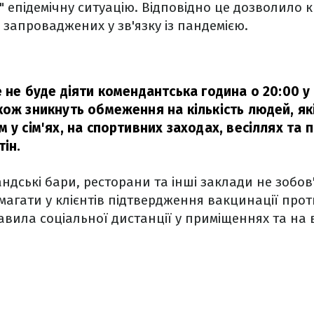
" епідемічну ситуацію. Відповідно це дозволило к
запроваджених у зв'язку із пандемією.
 не буде діяти комендантська година о 20:00 у 
кож зникнуть обмеження на кількість людей, як
 у сім'ях, на спортивних заходах, весіллях та 
ін.
рландські бари, ресторани та інші заклади не зобо
имагати у клієнтів підтвердження вакцинації прот
авила соціальної дистанції у приміщеннях та на 