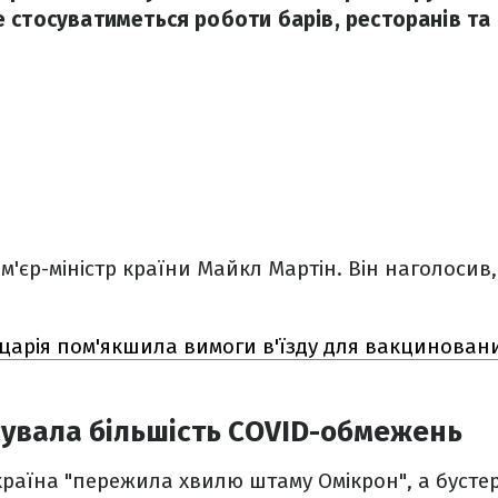
 стосуватиметься роботи барів, ресторанів та 
м'єр-міністр країни Майкл Мартін. Він наголосив,
арія пом'якшила вимоги в'їзду для вакциновани
сувала більшість COVID-обмежень
країна "пережила хвилю штаму Омікрон", а бусте