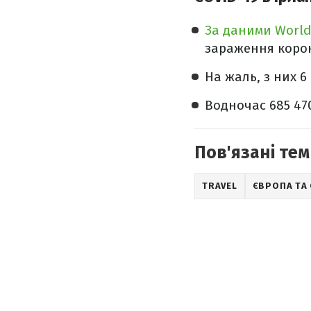
За даними Worl
зараження корон
На жаль, з них 6
Водночас 685 47
Пов'язані тем
TRAVEL
ЄВРОПА ТА 