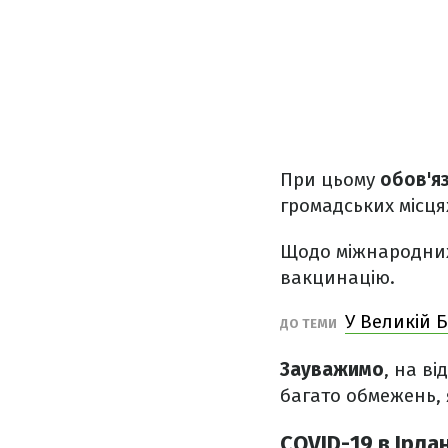
При цьому
обов'я
громадських місцях
Щодо міжнародних 
вакцинацію.
У Великій 
ДО ТЕМИ
Зауважимо
, на ві
багато обмежень, 
COVID-19 в Ірлан