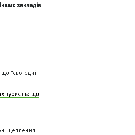
інших закладів.
 що "сьогодні
х туристів: що
рні щеплення