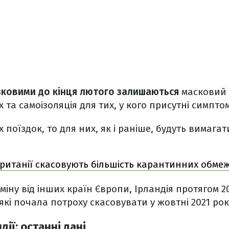
зковими до кінця лютого залишаються
масковий 
 та самоізоляція для тих, у кого присутні симпто
поїздок, то для них, як і раніше, будуть вимага
Британії скасовують більшість карантинних обмеж
дміну від інших країн Європи, Ірландія протягом 2
які почала потроху скасовувати у жовтні 2021 рок
дії: останні дані