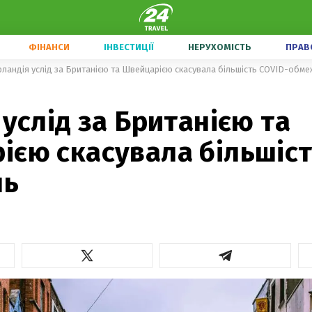
ФІНАНСИ
ІНВЕСТИЦІЇ
НЕРУХОМІСТЬ
ПРАВ
рландія услід за Британією та Швейцарією скасувала більшість COVID-обм
 услід за Британією та
єю скасувала більшіст
нь