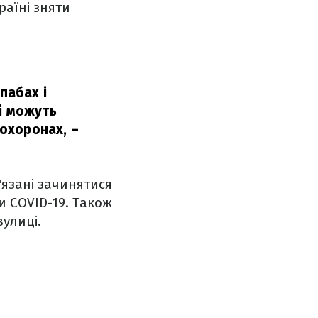
раїні зняти
пабах і
і можуть
похоронах,
–
в'язані зачинятися
и COVID-19. Також
вулиці.