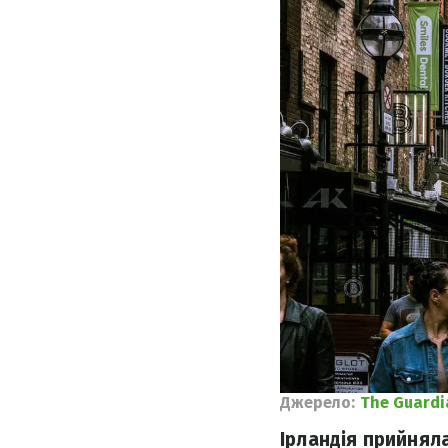
Джерело:
The Guardi
Ірландія прийнял