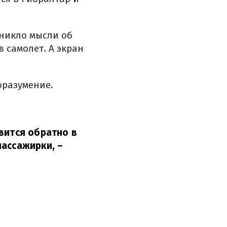
зникло мысли об
 самолет. А экран
оразумение.
вится обратно в
пассажирки,
–