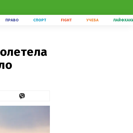
ПРАВО
СПОРТ
FIGHT
УЧЕБА
ЛАЙФХАК
полетела
шло