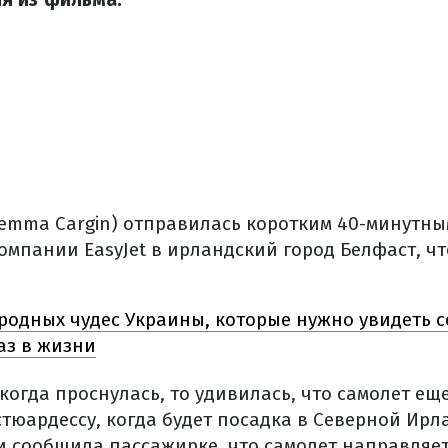
emma Cargin) отправилась коротким 40-минутны
мпании EasyJet в ирландский город Белфаст, ч
родных чудес Украины, которые нужно увидеть 
аз в жизни
когда проснулась, то удивилась, что самолет еще
тюардессу, когда будет посадка в Северной Ирл
​и сообщила пассажирке, что самолет направляет