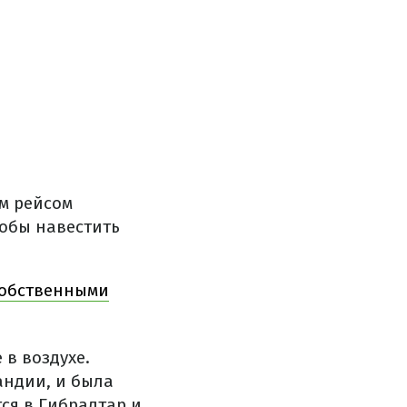
м рейсом
тобы навестить
собственными
 в воздухе.
андии, и была
ся в Гибралтар и