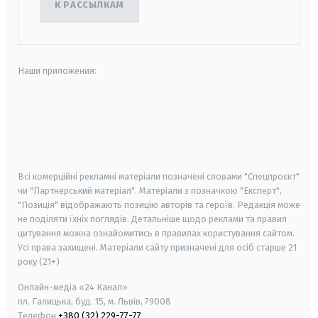
К РАССЫЛКАМ
Наши приложения:
android
apple
smart tv
samsung smart tv
Всі комерційні рекламні матеріали позначені словами "Спецпроєкт"
чи "Партнерський матеріал". Матеріали з позначкою "Експерт",
"Позиція" відображають позицію авторів та героїв. Редакція може
не поділяти їхніх поглядів. Детальніше щодо реклами та правил
цитування можна ознайомитись в правилах користування сайтом.
Усі права захищені.
Матеріали сайту призначені для осіб старше
21
року (21+)
Онлайн-медіа «24 Канал»
пл. Галицька, буд. 15, м. Львів, 79008
Телефон
+380 (32) 229-77-77