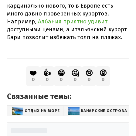
кардинально нового, то в Европе есть
много давно проверенных курортов.
Например,
Албания приятно удивит
доступными ценами, а итальянский курорт
Бари позволит избежать толп на пляжах.
❤️
👍
😁
🤔
😢
😡
0
0
0
0
0
0
Связанные темы:
ОТДЫХ НА МОРЕ
КАНАРСКИЕ ОСТРОВА