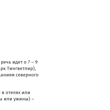
речь идет о 7 – 9
рк Тингветлир),
цанием северного
 в отелях или
ы или ужины) –