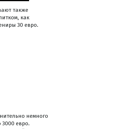
ают также
питком, как
ениры 30 евро.
авнительно немного
 3000 евро.