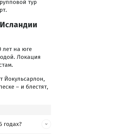
групповой тур
рт.
 Исландии
 лет на юге
водой. Локация
стам.
от Йокульсарлон,
еске – и блестят,
6 годах?