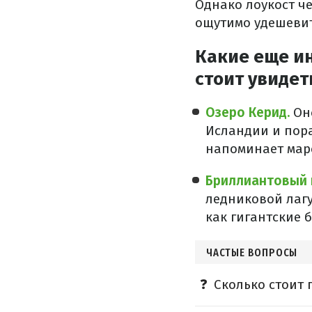
Однако лоукост че
ощутимо удешевит
Какие еще и
стоит увидет
Озеро Керид.
Он
Исландии и пор
напоминает мар
Бриллиантовый 
ледниковой лагу
как гигантские 
ЧАСТЫЕ ВОПРОСЫ
Сколько стоит 