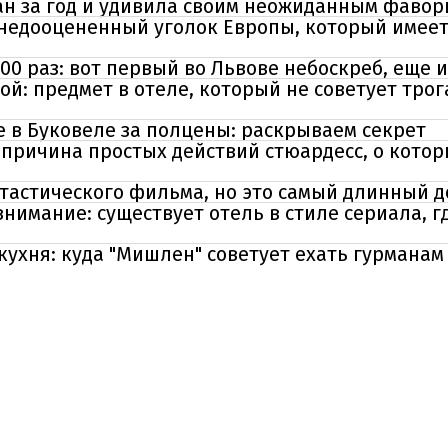
ан за год и удивила своим неожиданным фаво
 недооцененный уголок Европы, который имеет
00 раз: вот первый во Львове небоскреб, еще 
ной: предмет в отеле, который не советует тр
е в Буковеле за полцены: раскрываем секрет
 причина простых действий стюардесс, о кото
нтастического фильма, но это самый длинный 
нимание: существует отель в стиле сериала, г
кухня: куда "Мишлен" советует ехать гурманам 