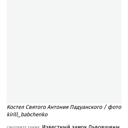
Костел Святого Антония Падуанского / фото
kirill_babchenko
Известный замок Львовщины
СМОТРИТЕ ТАКЖЕ