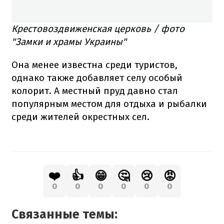
Крестовоздвиженская церковь / фото
"Замки и храмы Украины"
Она менее известна среди туристов,
однако также добавляет селу особый
колорит. А местный пруд давно стал
популярным местом для отдыха и рыбалки
среди жителей окрестных сел.
❤️
👍
😁
🤔
😢
😡
0
0
0
0
0
0
Связанные темы: