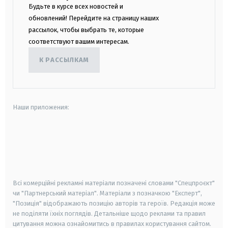
Будьте в курсе всех новостей и
обновлений! Перейдите на страницу наших
рассылок, чтобы выбрать те, которые
соответствуют вашим интересам.
К РАССЫЛКАМ
Наши приложения:
android
apple
smart tv
samsung smart tv
Всі комерційні рекламні матеріали позначені словами "Спецпроєкт"
чи "Партнерський матеріал". Матеріали з позначкою "Експерт",
"Позиція" відображають позицію авторів та героїв. Редакція може
не поділяти їхніх поглядів. Детальніше щодо реклами та правил
цитування можна ознайомитись в правилах користування сайтом.