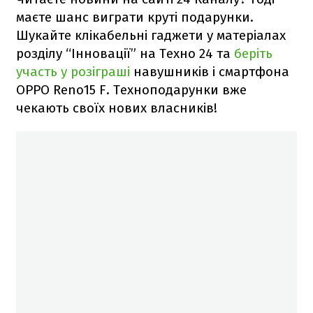
маєте шанс виграти круті подарунки.
Шукайте клікабельні гаджети у матеріалах
розділу “Інновації” на Техно 24 та
беріть
участь у розіграші
навушників і смартфона
OPPO Reno15 F. Техноподарунки вже
чекають своїх нових власників!