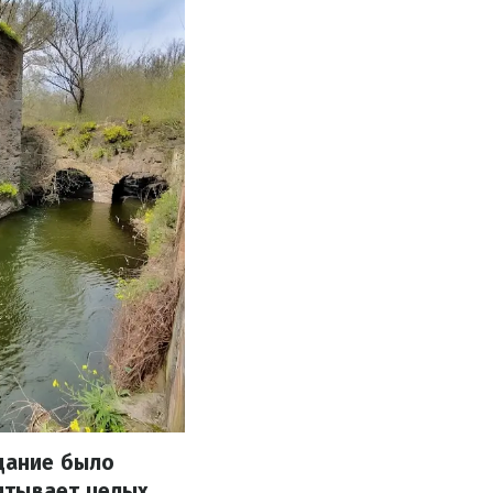
здание было
итывает целых