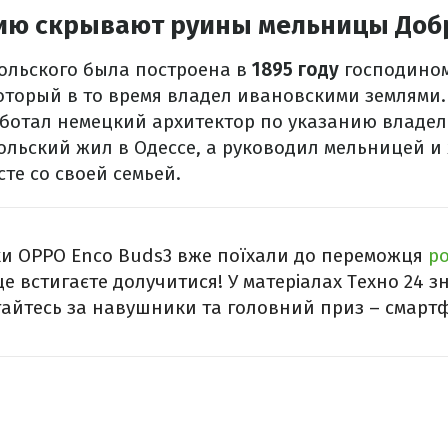
ию скрывают руины мельницы Доб
льского была построена в
1895 году
господино
оторый в то время владел ивановскими землями.
ботал немецкий архитектор по указанию владел
льский жил в Одессе, а руководил мельницей и 
те со своей семьей.
и OPPO Enco Buds3 вже поїхали до переможця
ро
ще встигаєте долучитися! У матеріалах Техно 24 з
гайтесь за навушники та головний приз – смартф