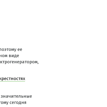
поэтому ее
ном виде
ктрогенератором,
крестностях
 значительные
ому сегодня