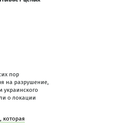
сих пор
ря на разрушение,
м украинского
али о локации
, которая