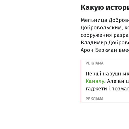
Какую истор
Мельница Доброво
Добровольским, к
сооружения разра
Владимир Доброво
Арон Беркман вмес
Перші навушник
Каналу
. Але ви 
гаджети і позма