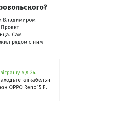
ровольского?
м Владимиром
 Проект
ьца. Сам
жил рядом с ним
зіграшу від 24
находьте клікабельні
он OPPO Reno15 F.