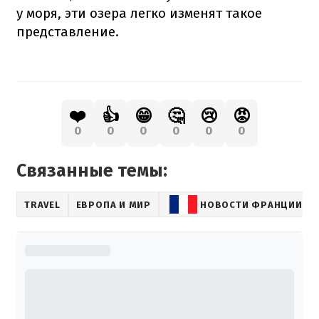
у моря, эти озера легко изменят такое
представление.
❤️
👍
😁
🤔
😢
😡
0
0
0
0
0
0
Связанные темы:
TRAVEL
ЕВРОПА И МИР
НОВОСТИ ФРАНЦИИ