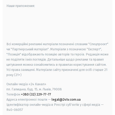
Наши приложения:
android
apple
smart tv
samsung smart tv
Всі комерційні рекламні матеріали позначені словами "Спецпроєкт"
чи "Партнерський матеріал". Матеріали з позначкою "Експерт",
"Позиція" відображають позицію авторів та героїв. Редакція може
не поділяти їхніх поглядів. Детальніше щодо реклами та правил
цитування можна ознайомитись в правилах користування сайтом.
Усі права захищені.
Матеріали сайту призначені для осіб старше
21
року (21+)
Онлайн-медіа «24 Канал»
пл. Галицька, буд. 15, м. Львів, 79008
Телефон
+380 (32) 229-77-77
Адреса електронної пошти —
legal@24tv.com.ua
Ідентифікатор онлайн-медіа в Реєстрі суб'єктів у сфері медіа —
R40-06057