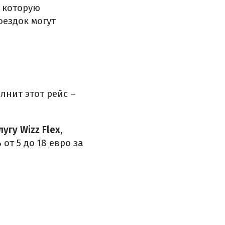
, которую
оездок могут
лнит этот рейс –
гу Wizz Flex
,
от 5 до 18 евро за