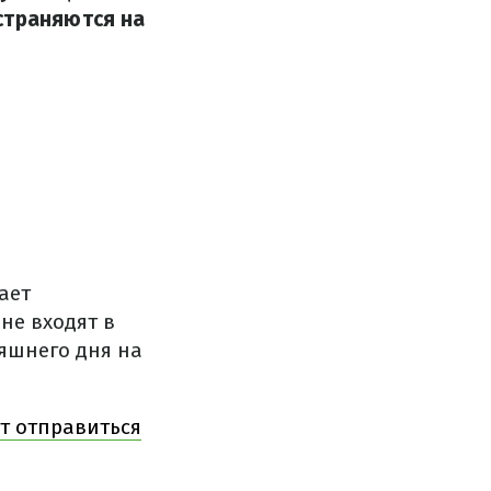
страняются на
ает
не входят в
яшнего дня на
ит отправиться