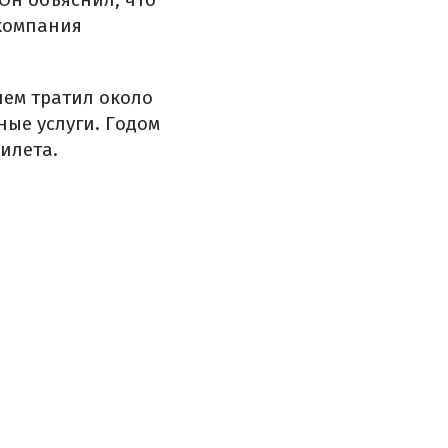
 компания
нем тратил около
ьные услуги. Годом
билета.