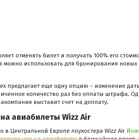
оляет отменять билет и получать 100% его стоимо
ва можно использовать для бронирования новых 
Flex предлагает еще одну опцию – изменение дат
иченное количество раз без оплаты штрафа. Од
иакомпания выставит счет на доплату.
на авиабилеты Wizz Air
о в Центральной Европе лоукостера Wizz Air
Йож
падение цен на авиабилеты
в ближайшее время. 