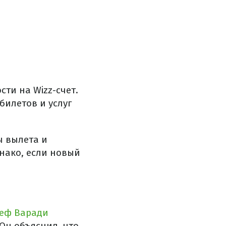
сти на Wizz-счет.
билетов и услуг
ы вылета и
нако, если новый
еф Варади
Он объяснил, что