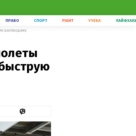
ПРАВО
СПОРТ
FIGHT
УЧЕБА
ЛАЙФХАК
рую распродажу
полеты
л быструю