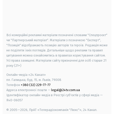
android
apple
smart tv
samsung smart tv
Всі комерційні рекламні матеріали позначені словами "Спецпроєкт"
чи "Партнерський матеріал". Матеріали з позначкою "Експерт",
"Позиція" відображають позицію авторів та героїв. Редакція може
не поділяти їхніх поглядів. Детальніше щодо реклами та правил
цитування можна ознайомитись в правилах користування сайтом.
Усі права захищені.
Матеріали сайту призначені для осіб старше
21
року (21+)
Онлайн-медіа «24 Канал»
пл. Галицька, буд. 15, м. Львів, 79008
Телефон
+380 (32) 229-77-77
Адреса електронної пошти —
legal@24tv.com.ua
Ідентифікатор онлайн-медіа в Реєстрі суб'єктів у сфері медіа —
R40-06057
© 2005—2026,
ПрАТ «Телерадіокомпанія "Люкс"», 24 Канал.