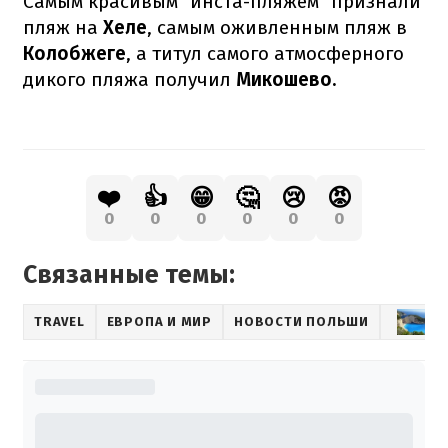
Самым красивым "инста-пляжем" признали
пляж на
Хеле
, самым оживленным пляж в
Колобжеге
, а титул самого атмосферного
дикого пляжа получил
Микошево.
❤️
👍
😁
🤔
😢
😡
0
0
0
0
0
0
Связанные темы:
TRAVEL
ЕВРОПА И МИР
НОВОСТИ ПОЛЬШИ
О