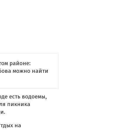
том районе:
ебова можно найти
оде есть водоемы,
для пикника
и.
отдых на