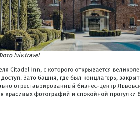
Фото lviv.travel
ля Citadel Inn, с которого открывается велико
доступ. Зато башня, где был концлагерь, закрыта
давно отреставрированный бизнес-центр Львовск
ля красивых фотографий и спокойной прогулки 