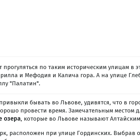
ит прогуляться по таким историческим улицам в э
рилла и Мефодия и Калича гора. А на улице Гл
лу "Палатин".
привыкли бывать во Львове, удивятся, что в гор
хорошо провести время. Замечательным местом 
е озера
, которые во Львове называют Алтайским
рк, расположен при улице Гординских. Выбрав 