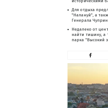
историческими б
Для отдыха предл
"Налануй", а так
Генерала Чуприн
Недалеко от цен
найти тишину, а
парка "Высокий з