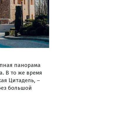
лепная панорама
. В то же время
ая Цитадель, –
без большой