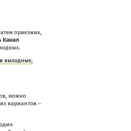
затем приезжих,
4 Канал
ходных.
ти выходные,
сов, можно
 из вариантов –
 один