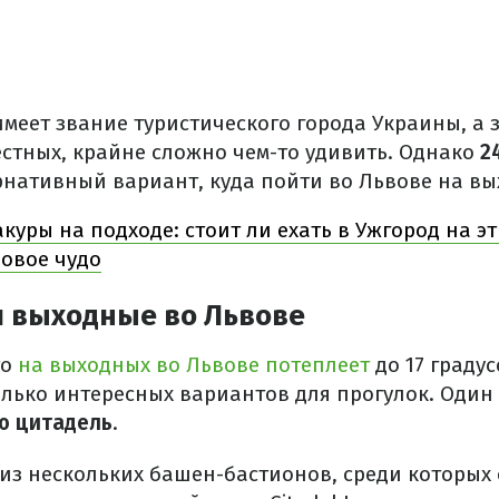
меет звание туристического города Украины, а 
естных, крайне сложно чем-то удивить. Однако
2
рнативный вариант, куда пойти во Львове на вы
акуры на подходе: стоит ли ехать в Ужгород на э
зовое чудо
и выходные во Львове
то
на выходных во Львове потеплеет
до 17 граду
олько интересных вариантов для прогулок. Один
ю цитадель
.
 из нескольких башен-бастионов, среди которых