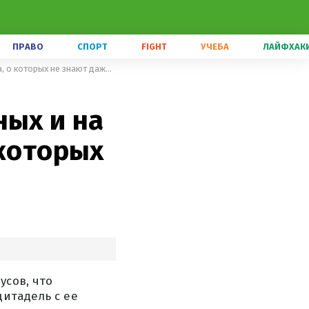
ПРАВО
СПОРТ
FIGHT
УЧЕБА
ЛАЙФХАК
Куда пойти во Львове на выходных и на Вербное воскресенье: места, о которых не знают даже местные
ных и на
 которых
усов, что
цитадель с ее