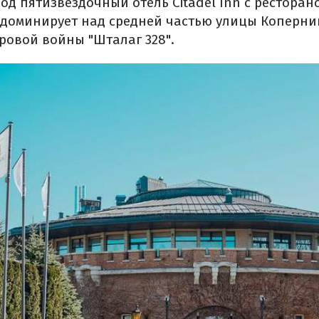
д пятизвездочный отель Citadel Inn с ресторан
 доминирует над средней частью улицы Коперник
ровой войны "Шталаг 328".