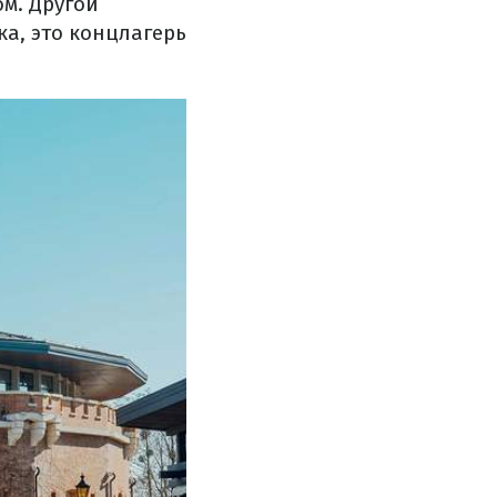
ом. Другой
а, это концлагерь