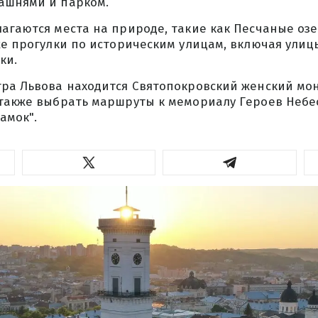
ашнями и парком.
агаются места на природе, такие как Песчаные озе
же прогулки по историческим улицам, включая улиц
ки.
тра Львова находится Святопокровский женский мо
 также выбрать маршруты к мемориалу Героев Небе
амок".