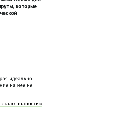
шруты, которые
ической
орая идеально
ние на нее не
, стало полностью