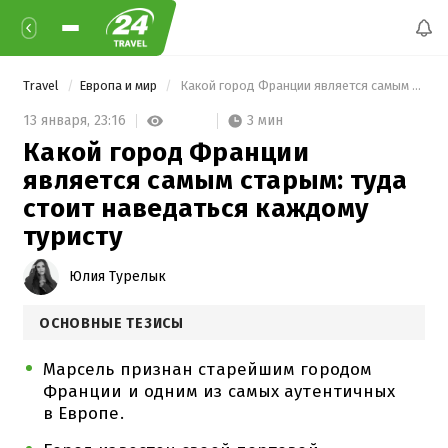
Travel
Европа и мир
 Какой город Франции является самым старым: туда стоит наведаться каждому туристу 
3 мин
13 января,
23:16
Какой город Франции
является самым старым: туда
стоит наведаться каждому
туристу
Юлия Турелык
ОСНОВНЫЕ ТЕЗИСЫ
Марсель признан старейшим городом
Франции и одним из самых аутентичных
в Европе.