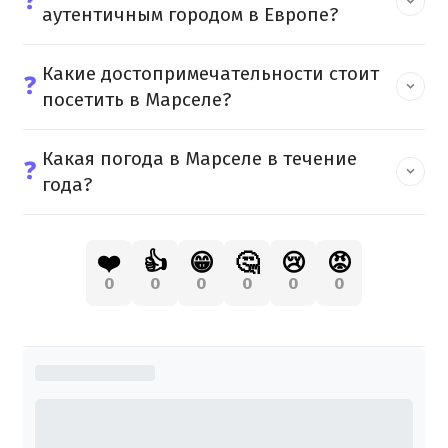
❓
аутентичным городом в Европе?
Какие достопримечательности стоит
❓
посетить в Марселе?
Какая погода в Марселе в течение
❓
года?
❤️
👍
😁
🤔
😢
😡
0
0
0
0
0
0