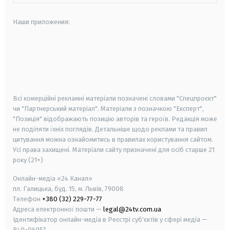
Наши приложения:
android
apple
smart tv
samsung smart tv
Всі комерційні рекламні матеріали позначені словами "Спецпроєкт"
чи "Партнерський матеріал". Матеріали з позначкою "Експерт",
"Позиція" відображають позицію авторів та героїв. Редакція може
не поділяти їхніх поглядів. Детальніше щодо реклами та правил
цитування можна ознайомитись в правилах користування сайтом.
Усі права захищені.
Матеріали сайту призначені для осіб старше
21
року (21+)
Онлайн-медіа «24 Канал»
пл. Галицька, буд. 15, м. Львів, 79008
Телефон
+380 (32) 229-77-77
Адреса електронної пошти —
legal@24tv.com.ua
Ідентифікатор онлайн-медіа в Реєстрі суб'єктів у сфері медіа —
R40-06057