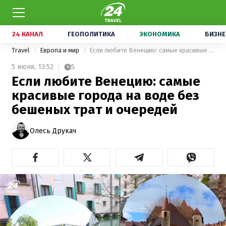
24 КАНАЛ
ГЕОПОЛИТИКА
ЭКОНОМИКА
БИЗНЕ
Travel
Европа и мир
Если любите Венецию: самые красивые города на воде без бешеных трат и очередей
5 июня,
13:52
5
Если любите Венецию: самые
красивые города на воде без
бешеных трат и очередей
Олесь Друкач