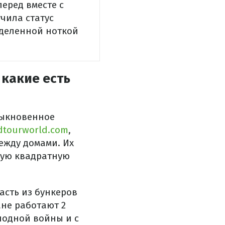
еред вместе с
учила статус
еделенной ноткой
 какие есть
быкновенное
dtourworld.com
,
между домами. Их
ждую квадратную
Часть из бункеров
ане работают 2
лодной войны и с