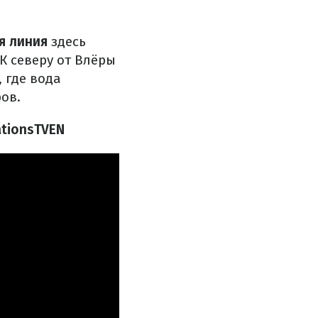
я линия
здесь
К северу от Влёры
 где вода
ов.
ationsTVEN