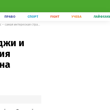
ПРАВО
СПОРТ
FIGHT
УЧЕБА
ЛАЙФХАК
Невероятное море, бункеры Ходжи и копеечные цены: почему Албания сейчас – самая интересная страна Балкан
джи и
ия
ана