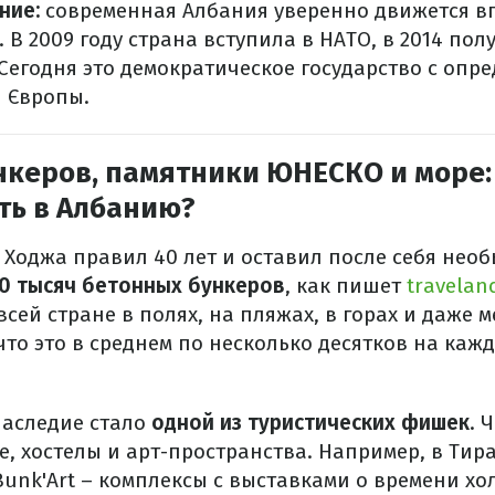
ние:
современная Албания
уверенно движется вп
 В 2009 году страна вступила в НАТО, в 2014 пол
 Сегодня это демократическое государство с опр
я Європы.
нкеров, памятники ЮНЕСКО и море:
ть в Албанию?
Ходжа правил 40 лет и оставил после себя нео
0 тысяч бетонных бункеров
, как пишет
travelan
сей стране в полях, на пляжах, в горах и даже 
что это в среднем по несколько десятков на ка
наследие стало
одной из туристических фишек
. 
, хостелы и арт-пространства. Например, в Тир
Bunk'Art – комплексы с выставками о времени хо