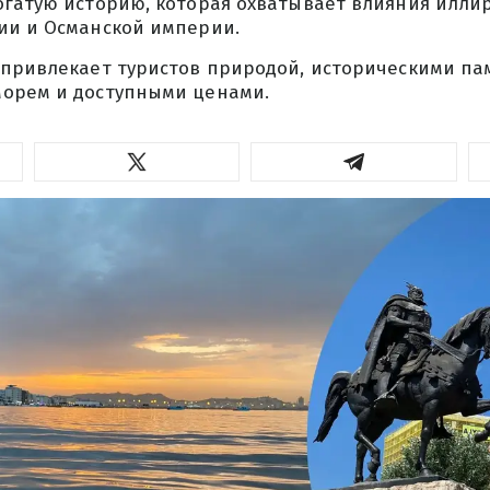
огатую историю, которая охватывает влияния илли
ии и Османской империи.
 привлекает туристов природой, историческими па
орем и доступными ценами.