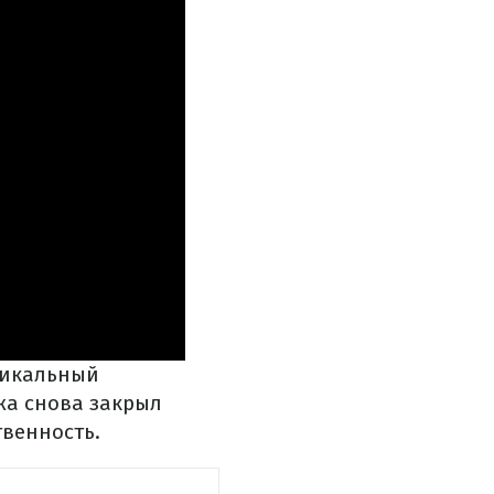
дикальный
жа снова закрыл
твенность.