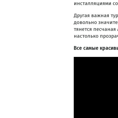
инсталляциями с
Другая важная ту
довольно значител
тянется песчаная 
настолько прозрач
Все самые красив