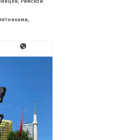
рийцев, Римской
мятниками,