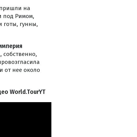
 пришли на
и под Римом,
 готы, гунны,
империя
, собственно,
провозгласила
и от нее около
ео World.TourYT