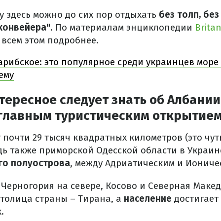
у здесь можно до сих пор отдыхать
без толп, бе
конвейера"
. По материалам энциклопедии
Brita
 всем этом подробнее.
арибское: это популярное среди украинцев море
ему
тересное следует знать об Албании
 главным туристическим открытием
почти 29 тысяч квадратных километров (это чут
ь также приморской Одесской области в Украине
го полуострова
, между Адриатическим и Иониче
Черногория на севере, Косово и Северная Макед
Столица страны – Тирана, а
население
достигает 
.