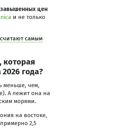
з завышенных цен
nnica
и не только
 считают самым
, которая
 2026 года?
ь меньше, чем,
). А лежит она на
ским морями.
ония на востоке,
примерно 2,5