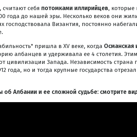
, считают себя
потомками иллирийцев
, которые
00 года до нашей эры. Несколько веков они жил
ях господствовала Византия, постоянно набегали
е.
абильность" пришла в XV веке, когда
Османская 
рию албанцев и удерживала ее 4 столетия. Этим
от цивилизации Запада. Независимость страна 
912 года, но и тогда крупные государства отрезал
 об Албании и ее сложной судьбе: смотрите вид