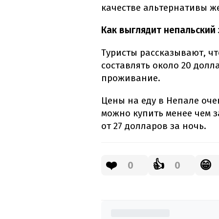
качестве альтернативы ж
Как выглядит непальский 
Туристы рассказывают, ч
составлять около 20 долл
проживание.
Цены на еду в Непале оч
можно купить менее чем з
от 27 долларов за ночь.
❤️
👍
😁
0
0