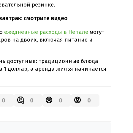
евательной резинке.
завтрак: смотрите видео
то
ежедневные расходы в Непале
могут
аров на двоих, включая питание и
ень доступные: традиционные блюда
а 1 доллар, а аренда жилья начинается
🤔
😢
😡
0
0
0
0