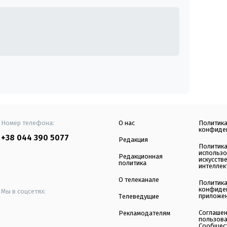
Номер телефона:
О нас
Политик
конфиде
+38 044 390 5077
Редакция
Политик
использ
Редакционная
искусств
политика
интеллек
О телеканале
Политик
конфиде
Мы в соцсетях:
приложе
Телеведущие
Соглаше
Рекламодателям
пользов
Сообщес