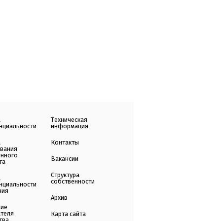
а
Техническая
нциальности
информация
а
Контакты
ования
енного
Вакансии
та
Структура
а
собственности
нциальности
ния
Архив
ние
ателя
Карта сайта
тва