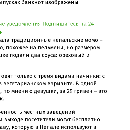
выпусках банкнот изображены
ые уведомления
Подпишитесь на 24
ь
азала традиционные непальские момо –
о, похожее на пельмени, но размером
шке подали два соуса: ореховый и
товят только с тремя видами начинки: с
в вегетарианском варианте. В одной
, по мнению девушки, за 29 гривен – это
к.
бенность местных заведений
ри выходе посетители могут бесплатно
аву, которую в Непале используют в