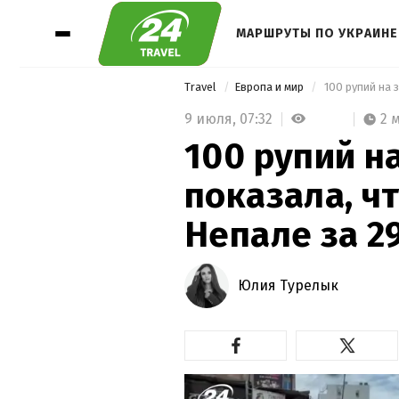
МАРШРУТЫ ПО УКРАИНЕ
Travel
Европа и мир
9 июля,
07:32
2 
100 рупий н
показала, ч
Непале за 2
Юлия Турелык