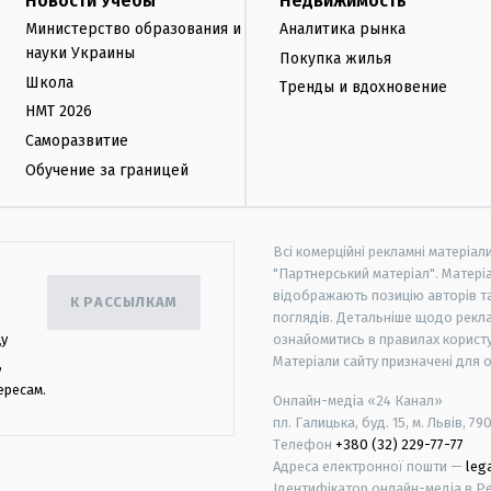
Новости Учебы
Недвижимость
Министерство образования и
Аналитика рынка
науки Украины
Покупка жилья
Школа
Тренды и вдохновение
НМТ 2026
Саморазвитие
Обучение за границей
Всі комерційні рекламні матеріал
"Партнерський матеріал". Матеріа
відображають позицію авторів та 
К РАССЫЛКАМ
поглядів. Детальніше щодо рекл
цу
ознайомитись в правилах користу
Матеріали сайту призначені для 
,
ересам.
Онлайн-медіа «24 Канал»
пл. Галицька, буд. 15, м. Львів, 79
Телефон
+380 (32) 229-77-77
Адреса електронної пошти —
leg
Ідентифікатор онлайн-медіа в Реє