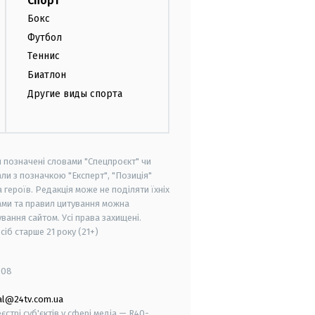
Спорт
Бокс
Футбол
Теннис
Биатлон
Другие виды спорта
и позначені словами "Спецпроєкт" чи
ли з позначкою "Експерт", "Позиція"
героїв. Редакція може не поділяти їхніх
ами та правил цитування можна
вання сайтом. Усі права захищені.
осіб старше
21 року (21+)
008
al@24tv.com.ua
стрі суб'єктів у сфері медіа — R40-