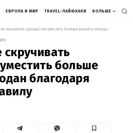
ЕВРОПА И МИР
TRAVEL-ЛАЙФХАКИ
БОЛЬШЕ
 Перестаньте скручивать одежду: как уместить больше вещей в чемодан благодаря простому правилу 
мин
 скручивать
 уместить больше
одан благодаря
авилу