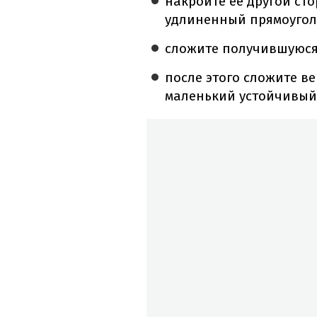
накройте ее другой ст
удлиненный прямоугол
сложите получившуюся
после этого сложите в
маленький устойчивый