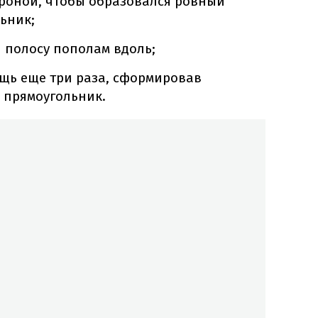
ороной, чтобы образовался ровный
ьник;
 полосу пополам вдоль;
ещь еще три раза, сформировав
 прямоугольник.