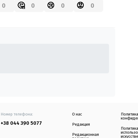
🤔
😢
😡
0
0
0
0
Номер телефона:
О нас
Политик
конфиде
+38 044 390 5077
Редакция
Политик
использ
Редакционная
искусств