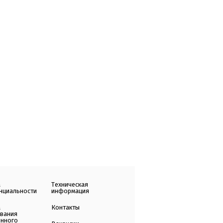
а
Техническая
нциальности
информация
а
Контакты
ования
енного