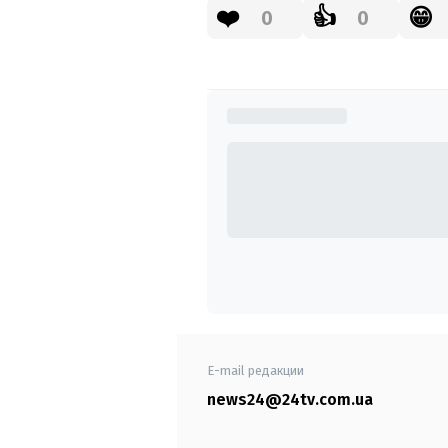
❤️
👍
😁
0
0
E-mail редакции
news24@24tv.com.ua