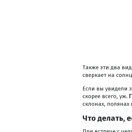
Также эти два ви
сверкает на солн
Если вы увидели з
скорее всего, уж.
склонах, полянах 
Что делать, 
При встрече с че