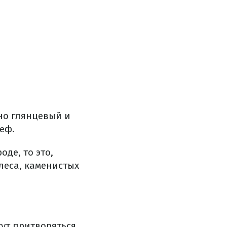
но глянцевый и
еф.
де, то это,
леса, каменистых
гут притворяться