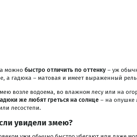
да можно
быстро отличить по оттенку
– уж обыч
це, а гадюка – матовая и имеет выраженный рель
мею возле водоема, во влажном лесу или на огоро
Гадюки же любят греться на солнце
– на опушке 
или лесостепи.
если увидели змею?
ловеком ужи обычно быстро убегают или даже мо