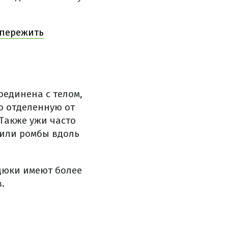
 пережить
оединена с телом,
ко отделенную от
 Также ужи часто
 или ромбы вдоль
адюки имеют более
.