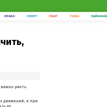
ПРАВО
СПОРТ
FIGHT
УЧЕБА
ЛАЙФХАК
чить,
 важно уметь
их движений, а при
ть яд.