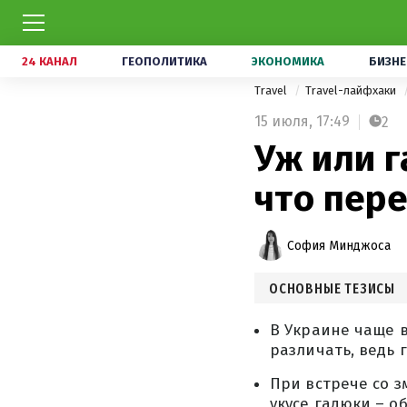
24 КАНАЛ
ГЕОПОЛИТИКА
ЭКОНОМИКА
БИЗНЕ
Travel
Travel-лайфхаки
15 июля,
17:49
2
Уж или г
что пер
София Минджоса
ОСНОВНЫЕ ТЕЗИСЫ
В Украине чаще в
различать, ведь 
При встрече со з
укусе гадюки – о