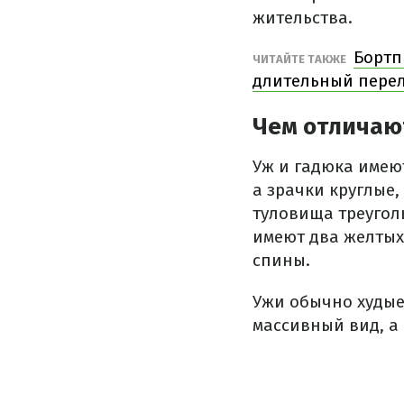
жительства.
Бортп
ЧИТАЙТЕ ТАКЖЕ
длительный пере
Чем отличаю
Уж и гадюка имеют
а зрачки круглые,
туловища треуголь
имеют два желтых 
спины.
Ужи обычно худые 
массивный вид, а 