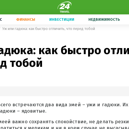
С
ФИНАНСЫ
ИНВЕСТИЦИИ
НЕДВИЖИМОСТЬ
Уж или гадюка: как быстро отличить, что перед тобой
адюка: как быстро отли
ед тобой
сего встречаются два вида змей – ужи и гадюки. Их
гадюки – ядовитые.
меей важно сохранять спокойствие, не делать резк
братиться к медикам и ни в коем случае не высасыва