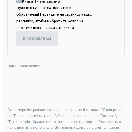
E-mail-рассылка
Будьте в курсе всех новостей и
обновлений! Перейдите на страницу наших
рассылок, чтобы выбрать те, которые
соответствуют вашим интересам.
К РАССЫЛКАМ
Наши приложения:
android
apple
smart tv
samsung smart tv
Всі комерційні рекламні матеріали позначені словами "Спецпроєкт"
чи "Партнерський матеріал". Матеріали з позначкою "Експерт",
"Позиція" відображають позицію авторів та героїв. Редакція може
не поділяти їхніх поглядів. Детальніше щодо реклами та правил