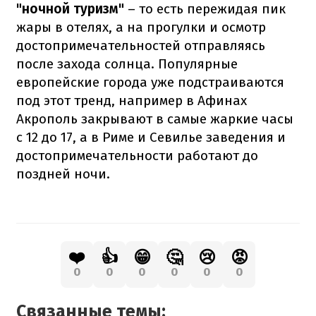
"ночной туризм"
– то есть
пережидая пик
жары в отелях, а на прогулки и осмотр
достопримечательностей отправляясь
после захода солнца. Популярные
европейские города уже подстраиваются
под этот тренд, например в Афинах
Акрополь закрывают в самые жаркие часы
с 12 до 17, а в Риме и Севилье заведения и
достопримечательности работают до
поздней ночи.
❤️
👍
😁
🤔
😢
😡
0
0
0
0
0
0
Связанные темы: