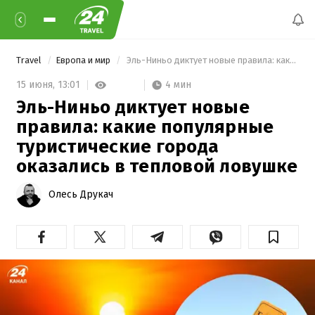
Travel
Европа и мир
 Эль-Ниньо диктует новые правила: какие популярные туристические города оказались в тепловой ловушке 
4 мин
15 июня,
13:01
Эль-Ниньо диктует новые
правила: какие популярные
туристические города
оказались в тепловой ловушке
Олесь Друкач