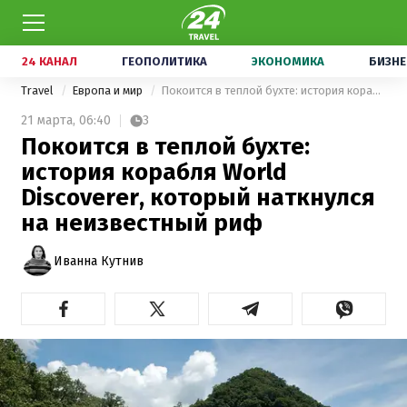
24 КАНАЛ
ГЕОПОЛИТИКА
ЭКОНОМИКА
БИЗНЕ
Travel
Европа и мир
Покоится в теплой бухте: история корабля World Discoverer, который наткнулся на неизвестный риф
21 марта,
06:40
3
Покоится в теплой бухте:
история корабля World
Discoverer, который наткнулся
на неизвестный риф
Иванна Кутнив