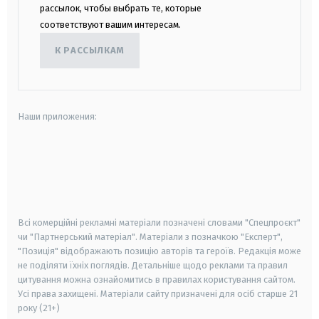
рассылок, чтобы выбрать те, которые
соответствуют вашим интересам.
К РАССЫЛКАМ
Наши приложения:
android
apple
smart tv
samsung smart tv
Всі комерційні рекламні матеріали позначені словами "Спецпроєкт"
чи "Партнерський матеріал". Матеріали з позначкою "Експерт",
"Позиція" відображають позицію авторів та героїв. Редакція може
не поділяти їхніх поглядів. Детальніше щодо реклами та правил
цитування можна ознайомитись в правилах користування сайтом.
Усі права захищені.
Матеріали сайту призначені для осіб старше
21
року (21+)