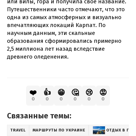
или вилы, гора и получила свое название.
Путешественники часто отмечают, что это
одна из самых атмосферных и визуально
впечатляющих локаций Карпат. По
научным данным, эти скальные
образования сформировались примерно
2,5 миллиона лет назад вследствие
древнего оледенения.
❤️
👍
😁
🤔
😢
😡
0
0
0
0
0
0
Связанные темы:
TRAVEL
МАРШРУТЫ ПО УКРАИНЕ
ОТДЫХ В ГОР