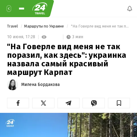
Travel
Маршруты по Украине
 "На Говерле вид меня не так поразил, как здесь": украинка назвала самый красивый маршрут Карпат 
3 мин
10 июня,
17:28
"На Говерле вид меня не так
поразил, как здесь": украинка
назвала самый красивый
маршрут Карпат
Милена Бордакова