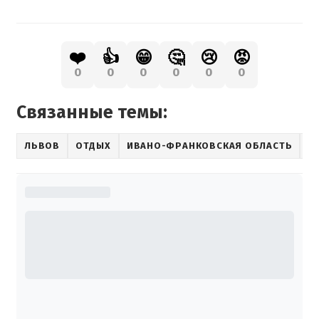
❤️
👍
😁
🤔
😢
😡
0
0
0
0
0
0
Связанные темы:
ЛЬВОВ
ОТДЫХ
ИВАНО-ФРАНКОВСКАЯ ОБЛАСТЬ
М