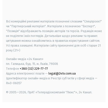
android
apple
smart tv
samsung smart tv
Всі комерційні рекламні матеріали позначені словами "Спецпроєкт"
чи "Партнерський матеріал". Матеріали з позначкою "Експерт",
"Позиція" відображають позицію авторів та героїв. Редакція може
не поділяти їхніх поглядів. Детальніше щодо реклами та правил
цитування можна ознайомитись в правилах користування сайтом.
Усі права захищені.
Матеріали сайту призначені для осіб старше
21
року (21+)
Онлайн-медіа «24 Канал»
пл. Галицька, буд. 15, м. Львів, 79008
Телефон
+380 (32) 229-77-77
Адреса електронної пошти —
legal@24tv.com.ua
Ідентифікатор онлайн-медіа в Реєстрі суб'єктів у сфері медіа —
R40-06057
© 2005—2026,
ПрАТ «Телерадіокомпанія "Люкс"», 24 Канал.