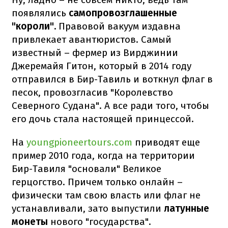
появлялись
самопровозглашенные
"короли".
Правовой вакуум издавна
привлекает авантюристов. Самый
известный – фермер из Вирджинии
Джеремайя Гитон, который в 2014 году
отправился в Бир-Тавиль и воткнул флаг в
песок, провозгласив "Королевство
Северного Судана". А все ради того, чтобы
его дочь стала настоящей принцессой.
На
youngpioneertours.com
приводят еще
пример 2010 года, когда на территории
Бир-Тавиля "основали" Великое
герцогство. Причем только онлайн –
физически там свою власть или флаг не
устанавливали, зато выпустили
латунные
монеты
нового "государства".