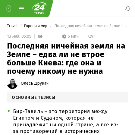
Travel
Европа и мир
 Последняя ничейная земля на Земле – едва ли не втрое больше Киева: где она и почему никому не нужна 
5 мин
13 мая,
05:05
1
Последняя ничейная земля на
Земле – едва ли не втрое
больше Киева: где она и
почему никому не нужна
Олесь Друкач
ОСНОВНЫЕ ТЕЗИСЫ
Бир-Тавиль – это территория между
Египтом и Суданом, которая не
принадлежит ни одной стране, а все из-
за противоречий в исторических