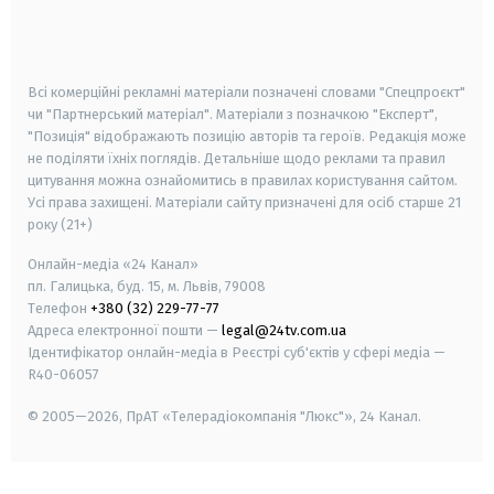
smart tv
samsung smart tv
Всі комерційні рекламні матеріали позначені словами "Спецпроєкт"
чи "Партнерський матеріал". Матеріали з позначкою "Експерт",
"Позиція" відображають позицію авторів та героїв. Редакція може
не поділяти їхніх поглядів. Детальніше щодо реклами та правил
цитування можна ознайомитись в правилах користування сайтом.
Усі права захищені.
Матеріали сайту призначені для осіб старше
21
року (21+)
Онлайн-медіа «24 Канал»
пл. Галицька, буд. 15, м. Львів, 79008
Телефон
+380 (32) 229-77-77
Адреса електронної пошти —
legal@24tv.com.ua
Ідентифікатор онлайн-медіа в Реєстрі суб'єктів у сфері медіа —
R40-06057
© 2005—2026,
ПрАТ «Телерадіокомпанія "Люкс"», 24 Канал.